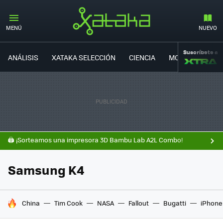
MENÚ
NUEVO
Suscríbete a
ANÁLISIS
XATAKA SELECCIÓN
CIENCIA
MOVILIDAD
🖨️ ¡Sorteamos una impresora 3D Bambu Lab A2L Combo!
Samsung K4
HOY SE HABLA DE
China
Tim Cook
NASA
Fallout
Bugatti
iPhone 