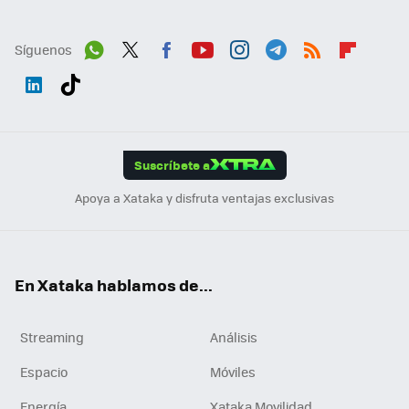
Síguenos
Wh
Twit
Fac
You
Inst
Tele
RSS
Flip
ats
ter
ebo
tub
agr
gra
boa
Link
Tikt
App
ok
e
am
m
rd
edI
ok
Suscríbete a
n
Apoya a Xataka y disfruta ventajas exclusivas
En Xataka hablamos de...
Streaming
Análisis
Espacio
Móviles
Energía
Xataka Movilidad