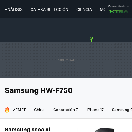
Suscríbete a
ANÁLISIS
XATAKA SELECCIÓN
CIENCIA
MOVILIDAD
Samsung HW-F750
HOY SE HABLA DE
AEMET
China
Generación Z
iPhone 17
Samsung G
Samsung saca al