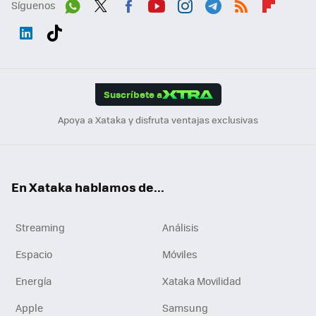
Síguenos
Wh
Twit
Fac
You
Inst
Tele
RSS
Flip
ats
ter
ebo
tub
agr
gra
boa
Link
Tikt
App
ok
e
am
m
rd
edI
ok
Suscríbete a
n
Apoya a Xataka y disfruta ventajas exclusivas
En Xataka hablamos de...
Streaming
Análisis
Espacio
Móviles
Energía
Xataka Movilidad
Apple
Samsung