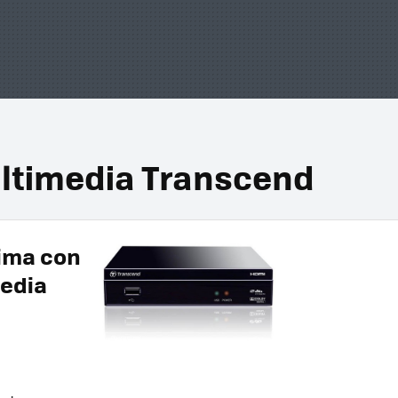
ltimedia Transcend
ima con
media