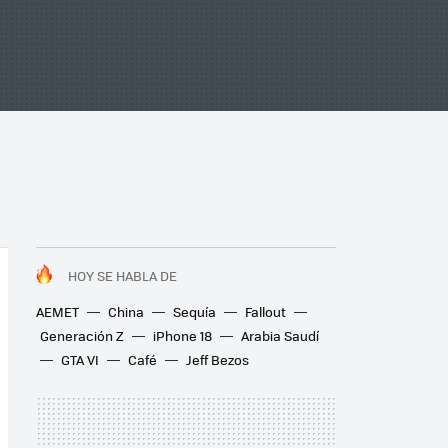
HOY SE HABLA DE
AEMET
China
Sequía
Fallout
Generación Z
iPhone 18
Arabia Saudí
GTA VI
Café
Jeff Bezos