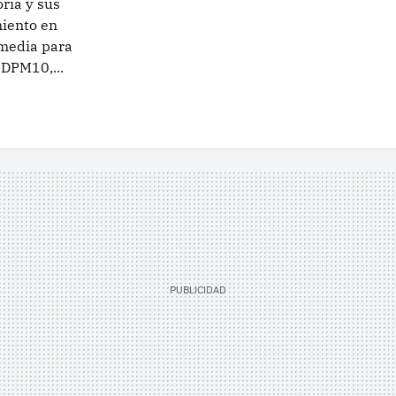
ria y sus
miento en
imedia para
 DPM10,...