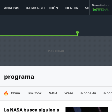
Suscríbete a
ANÁLISIS
XATAKA SELECCIÓN
CIENCIA
MOVILIDAD
programa
HOY SE HABLA DE
China
Tim Cook
NASA
Waze
iPhone Air
iPhon
La NASA busca alguien a