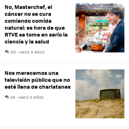
No, Masterchef, el
cáncer no se cura
comiendo comida
natural: es hora de que
RTVE se tome en serio la
ciencia y la salud
COMENTARIOS
125
HACE 8 AÑOS
Nos merecemos una
televisión pública que no
esté llena de charlatanes
COMENTARIOS
69
HACE 9 AÑOS