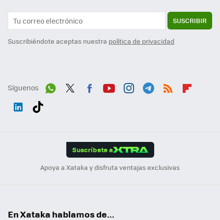
SUSCRIBIR
Suscribiéndote aceptas nuestra
política de privacidad
Síguenos
Wh
Twit
Fac
You
Inst
Tele
RSS
Flip
ats
ter
ebo
tub
agr
gra
boa
Link
Tikt
App
ok
e
am
m
rd
edI
ok
Suscríbete a
n
Apoya a Xataka y disfruta ventajas exclusivas
En Xataka hablamos de...