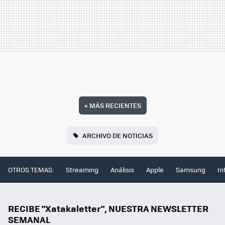
«
MÁS RECIENTES
ARCHIVO DE NOTICIAS
OTROS TEMAS:
Streaming
Análisis
Apple
Samsung
In
RECIBE "Xatakaletter", NUESTRA NEWSLETTER
SEMANAL