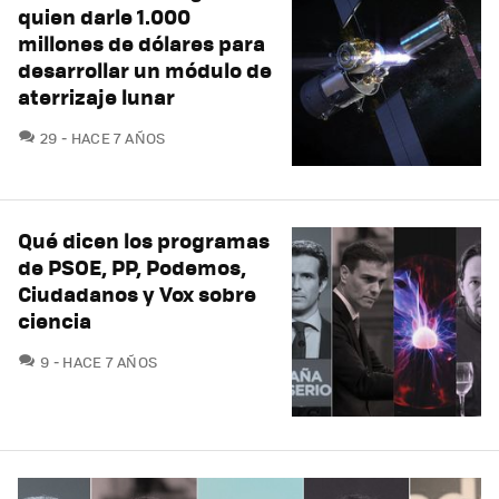
quien darle 1.000
millones de dólares para
desarrollar un módulo de
aterrizaje lunar
COMENTARIOS
29
HACE 7 AÑOS
Qué dicen los programas
de PSOE, PP, Podemos,
Ciudadanos y Vox sobre
ciencia
COMENTARIOS
9
HACE 7 AÑOS