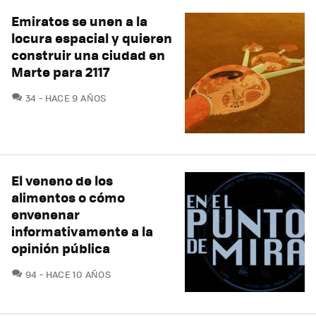
Emiratos se unen a la
locura espacial y quieren
construir una ciudad en
Marte para 2117
COMENTARIOS
34
HACE 9 AÑOS
El veneno de los
alimentos o cómo
envenenar
informativamente a la
opinión pública
COMENTARIOS
94
HACE 10 AÑOS