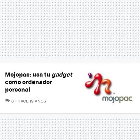
Mojopac: usa tu
gadget
como ordenador
personal
COMENTARIOS
8
HACE 19 AÑOS