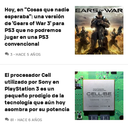
Hoy, en "Cosas que nadie
esperaba": una versión
de 'Gears of War 3' para
PS3 que no podremos
jugar en una PS3
convencional
COMENTARIOS
3
HACE 5 AÑOS
El procesador Cell
utilizado por Sony en
PlayStation 3 es un
pequeño prodigio de la
tecnología que aún hoy
asombra por su potencia
COMENTARIOS
81
HACE 6 AÑOS