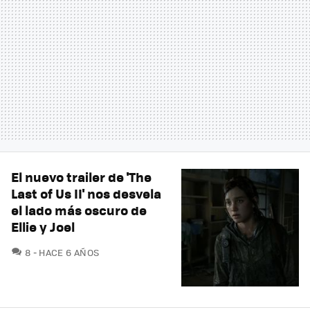
El nuevo trailer de 'The
Last of Us II' nos desvela
el lado más oscuro de
Ellie y Joel
COMENTARIOS
8
HACE 6 AÑOS