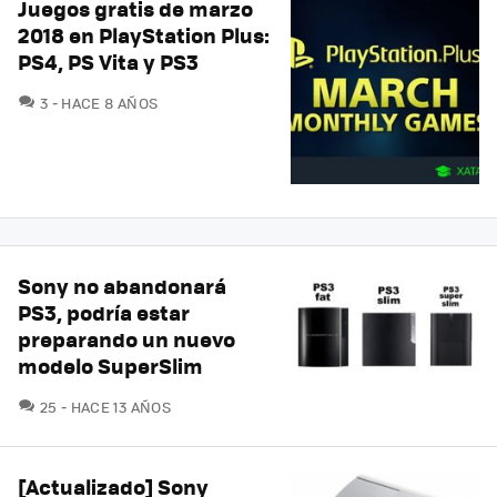
Juegos gratis de marzo
2018 en PlayStation Plus:
PS4, PS Vita y PS3
COMENTARIOS
3
HACE 8 AÑOS
Sony no abandonará
PS3, podría estar
preparando un nuevo
modelo SuperSlim
COMENTARIOS
25
HACE 13 AÑOS
[Actualizado] Sony