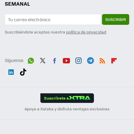
SEMANAL
SUSCRIBIR
Suscribiéndote aceptas nuestra
política de privacidad
Síguenos
Wh
Twit
Fac
You
Inst
Tele
RSS
Flip
ats
ter
ebo
tub
agr
gra
boa
Link
Tikt
App
ok
e
am
m
rd
edI
ok
Suscríbete a
n
Apoya a Xataka y disfruta ventajas exclusivas