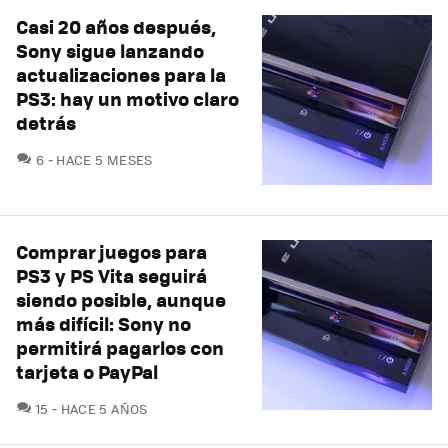
Casi 20 años después,
Sony sigue lanzando
actualizaciones para la
PS3: hay un motivo claro
detrás
COMENTARIOS
6
HACE 5 MESES
Comprar juegos para
PS3 y PS Vita seguirá
siendo posible, aunque
más difícil: Sony no
permitirá pagarlos con
tarjeta o PayPal
COMENTARIOS
15
HACE 5 AÑOS