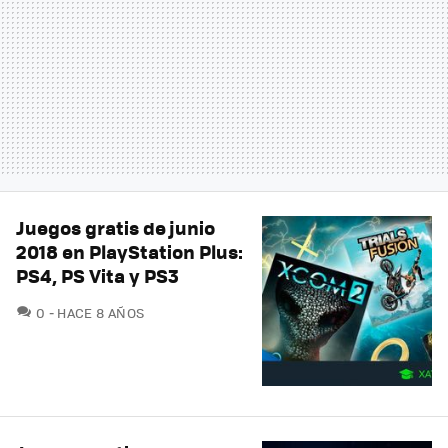
Juegos gratis de junio
2018 en PlayStation Plus:
PS4, PS Vita y PS3
COMENTARIOS
0
HACE 8 AÑOS