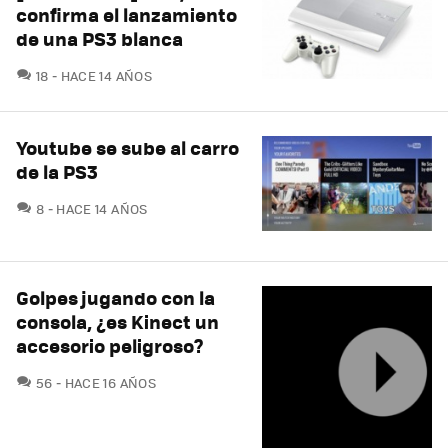
confirma el lanzamiento
de una PS3 blanca
COMENTARIOS
18
HACE 14 AÑOS
Youtube se sube al carro
de la PS3
COMENTARIOS
8
HACE 14 AÑOS
Golpes jugando con la
consola, ¿es Kinect un
accesorio peligroso?
COMENTARIOS
56
HACE 16 AÑOS