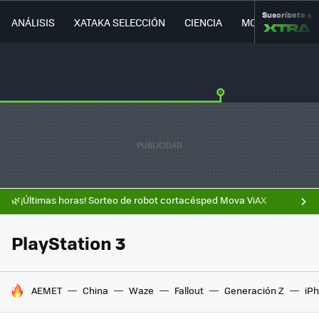
Suscríbete a
ANÁLISIS
XATAKA SELECCIÓN
CIENCIA
MOVILIDAD
🌿¡Últimas horas! Sorteo de robot cortacésped Mova ViAX
PlayStation 3
HOY SE HABLA DE
AEMET
China
Waze
Fallout
Generación Z
iPh