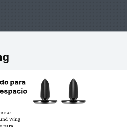
ng
do para
 espacio
e sus
ound Wing
te para