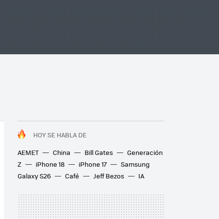
HOY SE HABLA DE
AEMET
China
Bill Gates
Generación
Z
iPhone 18
iPhone 17
Samsung
Galaxy S26
Café
Jeff Bezos
IA