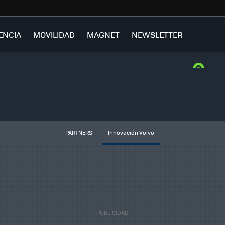
ENCIA
MOVILIDAD
MAGNET
NEWSLETTER
PARTNERS
Innovación Volvo