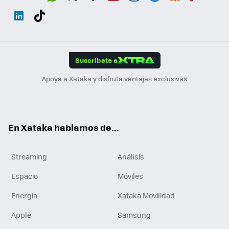
Wh
Twit
Fac
You
Inst
Tele
RSS
Flip
ats
ter
ebo
tub
agr
gra
boa
Link
Tikt
App
ok
e
am
m
rd
edI
ok
Suscríbete a
n
Apoya a Xataka y disfruta ventajas exclusivas
En Xataka hablamos de...
Streaming
Análisis
Espacio
Móviles
Energía
Xataka Movilidad
Apple
Samsung