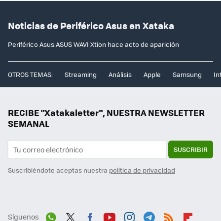
Noticias de Periférico Asus en Xataka
Periférico Asus:ASUS WAVI Xtion hace acto de aparición
OTROS TEMAS:
Streaming
Análisis
Apple
Samsung
In
RECIBE "Xatakaletter", NUESTRA NEWSLETTER
SEMANAL
SUSCRIBIR
Suscribiéndote aceptas nuestra
política de privacidad
Síguenos