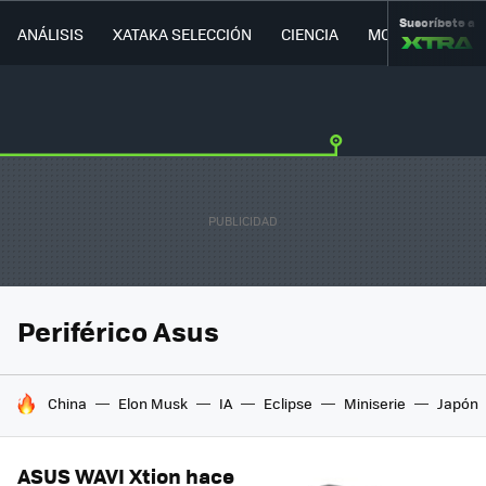
Suscríbete a
ANÁLISIS
XATAKA SELECCIÓN
CIENCIA
MOVILIDAD
Periférico Asus
HOY SE HABLA DE
China
Elon Musk
IA
Eclipse
Miniserie
Japón
ASUS WAVI Xtion hace