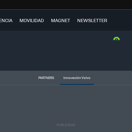
ENCIA
MOVILIDAD
MAGNET
NEWSLETTER
PARTNERS
Innovación Volvo