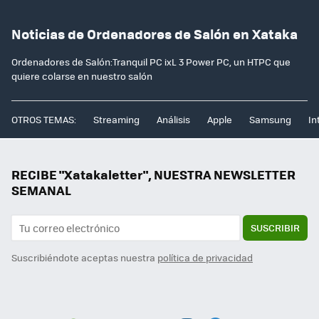
Noticias de Ordenadores de Salón en Xataka
Ordenadores de Salón:Tranquil PC ixL 3 Power PC, un HTPC que
quiere colarse en nuestro salón
OTROS TEMAS:
Streaming
Análisis
Apple
Samsung
In
RECIBE "Xatakaletter", NUESTRA NEWSLETTER
SEMANAL
SUSCRIBIR
Suscribiéndote aceptas nuestra
política de privacidad