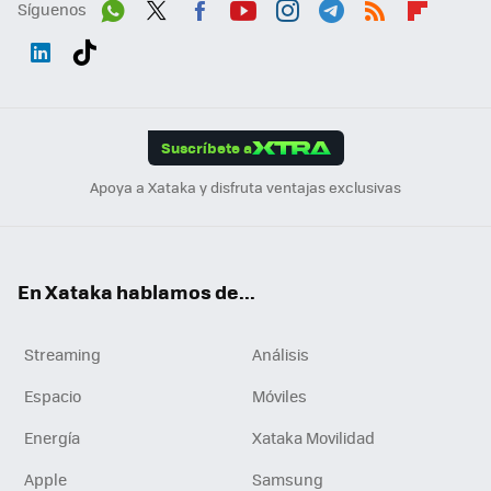
Síguenos
Wh
Twit
Fac
You
Inst
Tele
RSS
Flip
ats
ter
ebo
tub
agr
gra
boa
Link
Tikt
App
ok
e
am
m
rd
edI
ok
Suscríbete a
n
Apoya a Xataka y disfruta ventajas exclusivas
En Xataka hablamos de...
Streaming
Análisis
Espacio
Móviles
Energía
Xataka Movilidad
Apple
Samsung