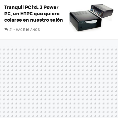
Tranquil PC ixL 3 Power
PC, un HTPC que quiere
colarse en nuestro salón
COMENTARIOS
21
HACE 16 AÑOS