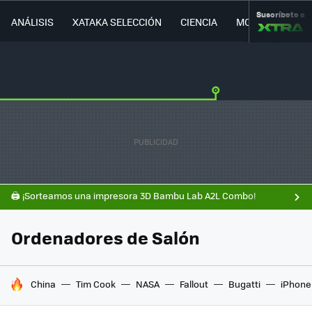
Suscríbete a
ANÁLISIS
XATAKA SELECCIÓN
CIENCIA
MOVILIDAD
🖨️ ¡Sorteamos una impresora 3D Bambu Lab A2L Combo!
Ordenadores de Salón
HOY SE HABLA DE
China
Tim Cook
NASA
Fallout
Bugatti
iPhone 