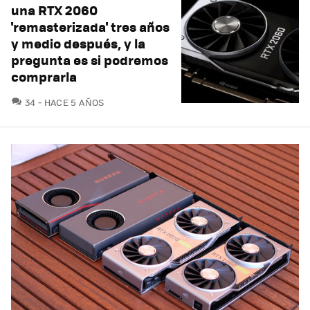
una RTX 2060
'remasterizada' tres años
y medio después, y la
pregunta es si podremos
comprarla
COMENTARIOS
34
HACE 5 AÑOS