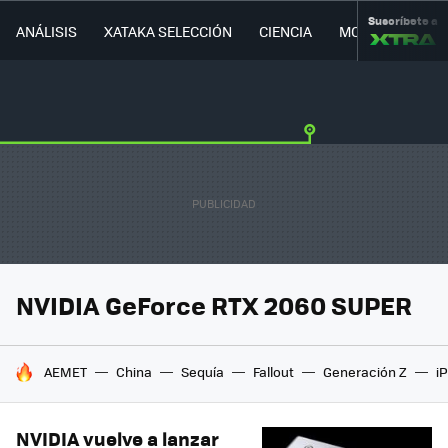
Suscríbete a
ANÁLISIS
XATAKA SELECCIÓN
CIENCIA
MOVILIDAD
NVIDIA GeForce RTX 2060 SUPER
HOY SE HABLA DE
AEMET
China
Sequía
Fallout
Generación Z
i
NVIDIA vuelve a lanzar