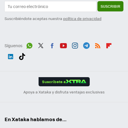
SUSCRIBIR
Suscribiéndote aceptas nuestra
política de privacidad
Síguenos
Wh
Twit
Fac
You
Inst
Tele
RSS
Flip
ats
ter
ebo
tub
agr
gra
boa
Link
Tikt
App
ok
e
am
m
rd
edI
ok
Suscríbete a
n
Apoya a Xataka y disfruta ventajas exclusivas
En Xataka hablamos de...