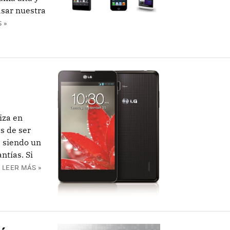
asar nuestra
 »
iza en
s de ser
e siendo un
ntías. Si
LEER MÁS »