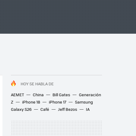
HOY SE HABLA DE
AEMET
China
Bill Gates
Generación
Z
iPhone 18
iPhone 17
Samsung
Galaxy S26
Café
Jeff Bezos
IA