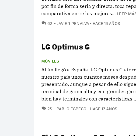
por fin de forma seria y directa, toca rep
comparativa entre los mejores...
LEER MÁS
COMENTARIOS
62
JAVIER PENALVA
HACE 13 AÑOS
LG Optimus G
MÓVILES
Al fin llegó a España. LG Optimus G aterr
nuestro país unos cuantos meses despué
presentado, aunque a pesar de ello sigu
terminal de gama alta y con grandes gara
bien hay terminales con características...
COMENTARIOS
23
PABLO ESPESO
HACE 13 AÑOS