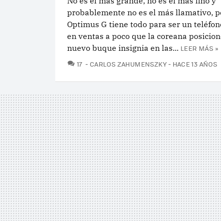
No es el más grande, no es el más fino y
probablemente no es el más llamativo, p
Optimus G tiene todo para ser un teléfo
en ventas a poco que la coreana posicion
nuevo buque insignia en las...
LEER MÁS »
COMENTARIOS
17
CARLOS ZAHUMENSZKY
HACE 13 AÑOS