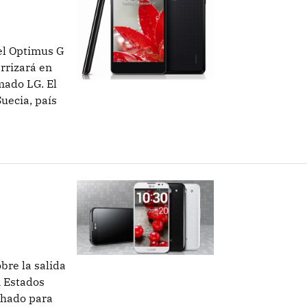
 el Optimus G
rrizará en
mado LG. El
uecia, país
obre la salida
n Estados
chado para