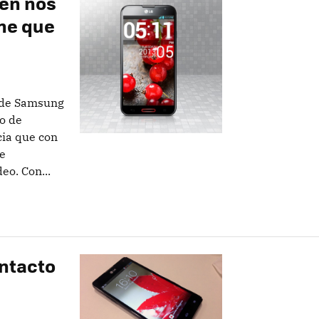
ién nos
ene que
n de Samsung
o de
cia que con
se
eo. Con...
ntacto