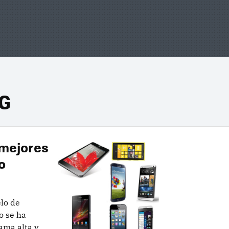
 G
 mejores
o
lo de
o se ha
ama alta y