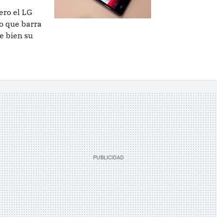
ero el LG
no que barra
e bien su