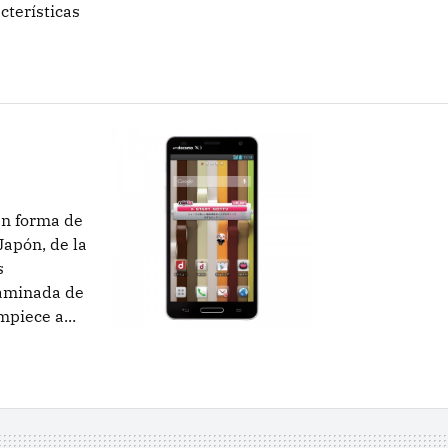
cterísticas
en forma de
Japón, de la
s
taminada de
piece a...