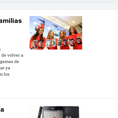
amilias
a
de volver a
o gamas de
ue ya
n los
 a