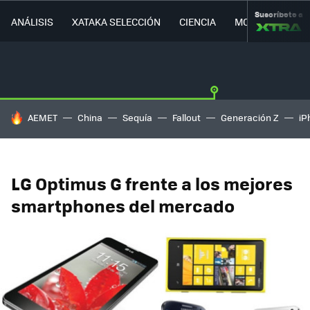
Suscríbete a
ANÁLISIS
XATAKA SELECCIÓN
CIENCIA
MOVILIDAD
HOY SE HABLA DE
AEMET
China
Sequía
Fallout
Generación Z
iP
LG Optimus G frente a los mejores
smartphones del mercado