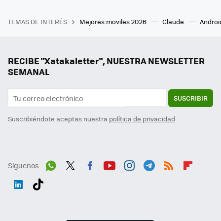
TEMAS DE INTERÉS
Mejores moviles 2026
Claude
Androi
RECIBE "Xatakaletter", NUESTRA NEWSLETTER
SEMANAL
SUSCRIBIR
Suscribiéndote aceptas nuestra
política de privacidad
Síguenos
Wh
Twit
Fac
You
Inst
Tele
RSS
Flip
ats
ter
ebo
tub
agr
gra
boa
Link
Tikt
App
ok
e
am
m
rd
edI
ok