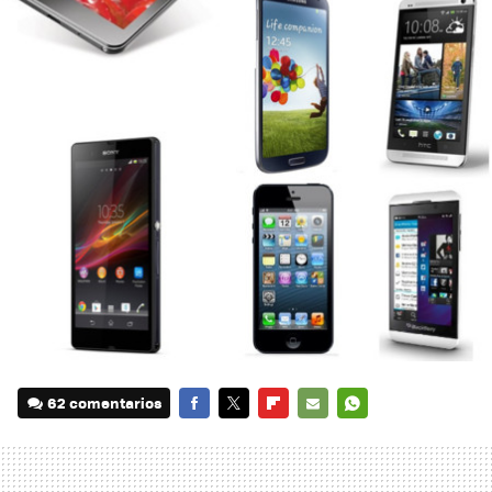
62 comentarios
FACEBOOK
TWITTER
FLIPBOARD
E-
WHATSAPP
MAIL