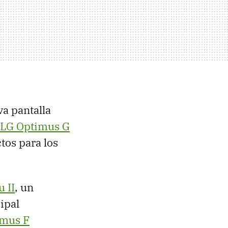
va pantalla
LG Optimus G
tos para los
 II
, un
cipal
imus F