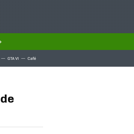
GTA VI
Café
 de