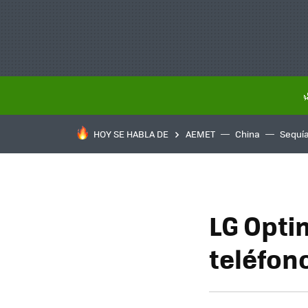
HOY SE HABLA DE
AEMET
China
Sequí
LG Opti
teléfon