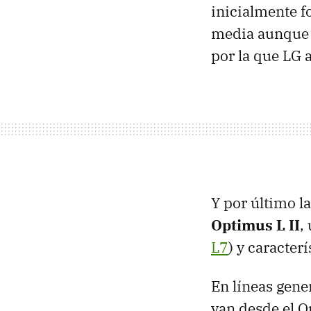
inicialmente 
media aunque b
por la que LG 
Y por último 
Optimus L II
,
L7
) y caracter
En líneas gene
van desde el O