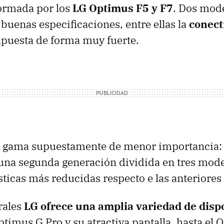
formada por los
LG Optimus F5 y F7
. Dos mod
uenas especificaciones, entre ellas la
conect
apuesta de forma muy fuerte.
la gama supuestamente de menor importancia:
 una segunda generación dividida en tres mode
ísticas más reducidas respecto e las anteriores 
rales
LG ofrece una amplia variedad de disp
ptimus G Pro y su atractiva pantalla, hasta el 