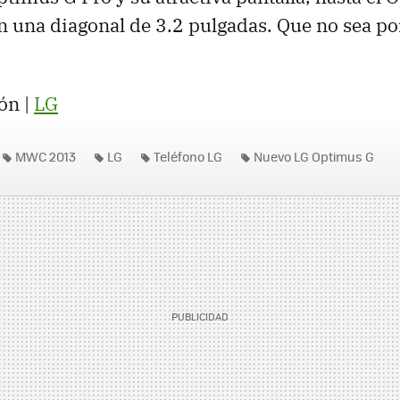
 una diagonal de 3.2 pulgadas. Que no sea p
ón |
LG
MWC 2013
LG
Teléfono LG
Nuevo LG Optimus G