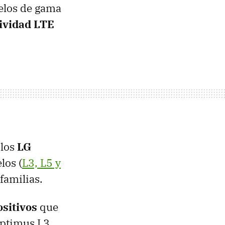
elos de gama
ividad LTE
 los
LG
los (
L3, L5 y
familias.
ositivos
que
Optimus L3,