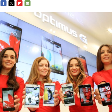
FACEBOOK
TWITTER
FLIPBOARD
E-
MAIL