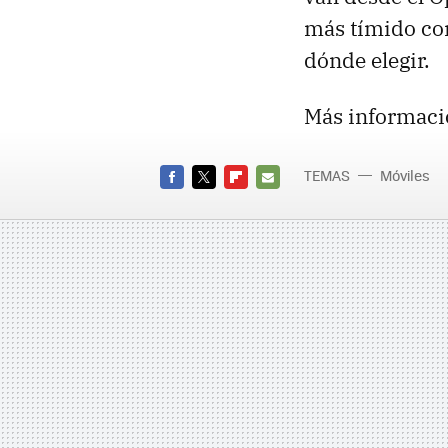
más tímido con
dónde elegir.
Más informaci
TEMAS
Móviles
FACEBOOK
TWITTER
FLIPBOARD
E-
MAIL