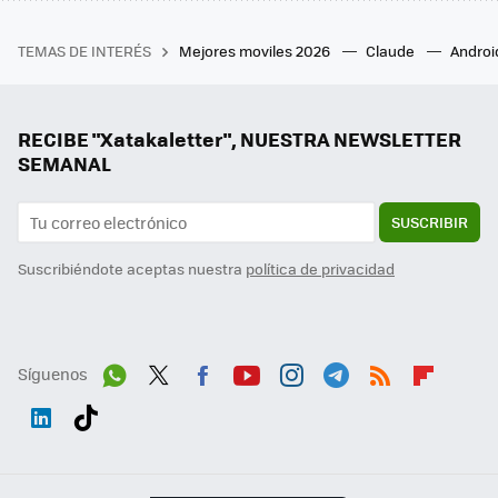
TEMAS DE INTERÉS
Mejores moviles 2026
Claude
Androi
RECIBE "Xatakaletter", NUESTRA NEWSLETTER
SEMANAL
SUSCRIBIR
Suscribiéndote aceptas nuestra
política de privacidad
Síguenos
Wh
Twit
Fac
You
Inst
Tele
RSS
Flip
ats
ter
ebo
tub
agr
gra
boa
Link
Tikt
App
ok
e
am
m
rd
edI
ok