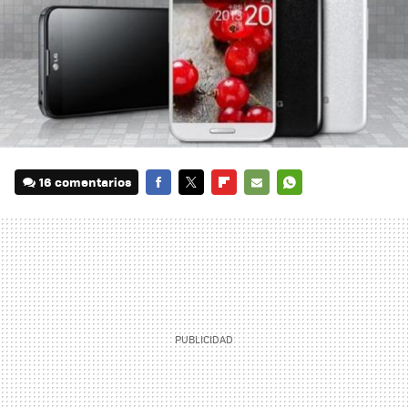
16 comentarios
FACEBOOK
TWITTER
FLIPBOARD
E-
WHATSAPP
MAIL