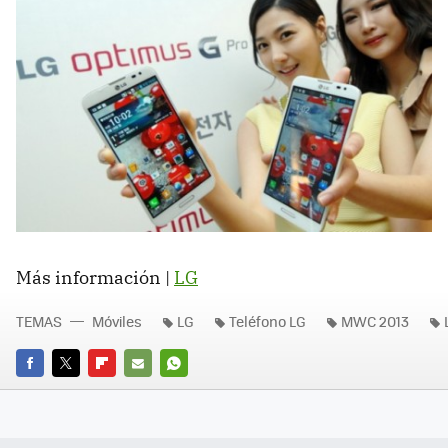
Más información |
LG
TEMAS
Móviles
LG
Teléfono LG
MWC 2013
FACEBOOK
TWITTER
FLIPBOARD
E-
WHATSAPP
MAIL