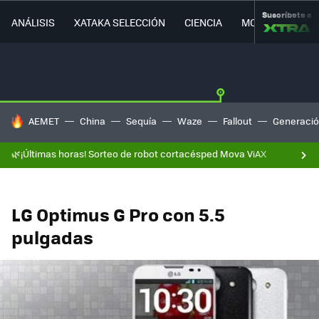
Suscríbete a
ANÁLISIS
XATAKA SELECCIÓN
CIENCIA
MOVILIDAD
HOY SE HABLA DE
AEMET
China
Sequía
Waze
Fallout
Generació
🌿¡Últimas horas! Sorteo de robot cortacésped Mova ViAX
LG Optimus G Pro con 5.5
pulgadas