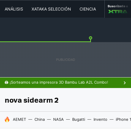
Suscríbete a
ANÁLISIS
XATAKA SELECCIÓN
CIENCIA
MOVILIDAD
🖨️ ¡Sorteamos una impresora 3D Bambu Lab A2L Combo!
nova sidearm 2
HOY SE HABLA DE
AEMET
China
NASA
Bugatti
Invento
iPhone 