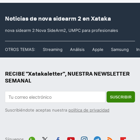
Noticias de nova sidearm 2 en Xataka
nova sidearm 2:Nova SideArm2, UMPC para profesionales
OTROS TEMAS:
Streaming
Análisis
Apple
Samsung
In
RECIBE "Xatakaletter", NUESTRA NEWSLETTER
SEMANAL
SUSCRIBIR
Suscribiéndote aceptas nuestra
política de privacidad
Síguenos