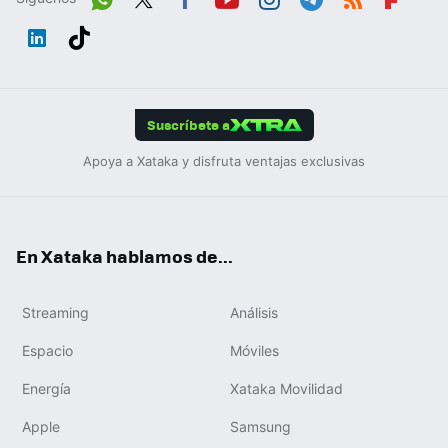
Wh
Twit
Fac
You
Inst
Tele
RSS
Flip
ats
ter
ebo
tub
agr
gra
boa
Link
Tikt
App
ok
e
am
m
rd
edIn
ok
Suscríbete a
Apoya a Xataka y disfruta ventajas exclusivas
En Xataka hablamos de...
Streaming
Análisis
Espacio
Móviles
Energía
Xataka Movilidad
Apple
Samsung