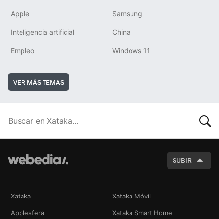
Apple
Samsung
Inteligencia artificial
China
Empleo
Windows 11
VER MÁS TEMAS
BUSCA
SUBIR
Xataka
Xataka Móvil
Applesfera
Xataka Smart Home