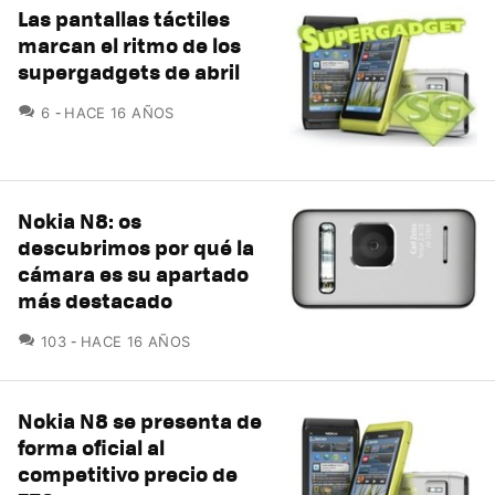
Las pantallas táctiles
marcan el ritmo de los
supergadgets de abril
COMENTARIOS
6
HACE 16 AÑOS
Nokia N8: os
descubrimos por qué la
cámara es su apartado
más destacado
COMENTARIOS
103
HACE 16 AÑOS
Nokia N8 se presenta de
forma oficial al
competitivo precio de