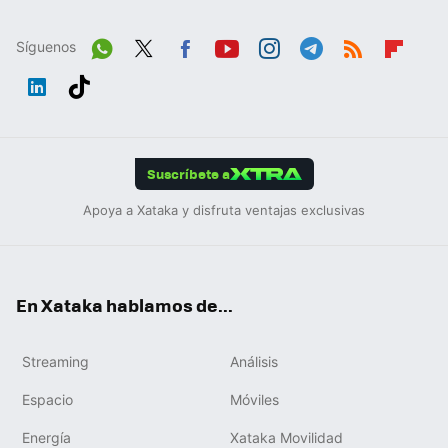
Síguenos
Wh
Twit
Fac
You
Inst
Tele
RSS
Flip
ats
ter
ebo
tub
agr
gra
boa
Link
Tikt
App
ok
e
am
m
rd
edIn
ok
Suscríbete a
Apoya a Xataka y disfruta ventajas exclusivas
En Xataka hablamos de...
Streaming
Análisis
Espacio
Móviles
Energía
Xataka Movilidad