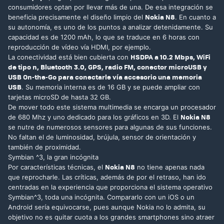
consumidores optan por llevar más de una. De esa integración se
Nokia N8
beneficia precisamente el diseño limpio del
. En cuanto a
su autonomía, es uno de los puntos a analizar detenidamente. Su
capacidad es de 1200 mAh, lo que se traduce en 6 horas con
reproducción de vídeo vía HDMI, por ejemplo.
HSDPA a 10.2 Mbps, WiFi
La conectividad está bien cubierta con
de tipo n, Bluetooth 3.0, GPS, radio FM, conector microUSB y
USB On-the-Go para conectarle vía accesorio una memoria
USB
. Su memoria interna es de 16 GB y se puede ampliar con
tarjetas microSD de hasta 32 GB.
De mover todo este sistema multimedia se encarga un procesador
Nokia N8
de 680 Mhz y uno dedicado para los gráficos en 3D. El
se nutre de numerosos sensores para algunas de sus funciones.
No faltan el de luminosidad, brújula, sensor de orientación y
también de proximidad.
Symbian ^3, la gran incógnita
Nokia N8
Por características técnicas, el
no tiene apenas nada
que reprocharle. Las críticas, además de por el retraso, han ido
centradas en la experiencia que proporciona el sistema operativo
Symbian^3, toda una incógnita. Compararlo con un iOS o un
Android sería equivocarse, pues aunque Nokia no lo admita, su
objetivo no es quitar cuota a los grandes smartphones sino atraer