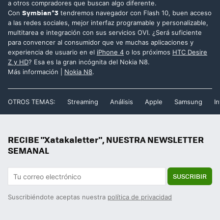
a otros compradores que buscan algo diferente.
Symbian^3
Con
tendremos navegador con Flash 10, buen acceso
a las redes sociales, mejor interfaz programable y personalizable,
multitarea e integración con sus servicios OVI. ¿Será suficiente
para convencer al consumidor que ve muchas aplicaciones y
experiencia de usuario en el
iPhone 4
o los próximos
HTC Desire
Z y HD
? Esa es la gran incógnita del Nokia N8.
Más información |
Nokia N8
.
OTROS TEMAS:
Streaming
Análisis
Apple
Samsung
In
RECIBE "Xatakaletter", NUESTRA NEWSLETTER
SEMANAL
SUSCRIBIR
Suscribiéndote aceptas nuestra
política de privacidad