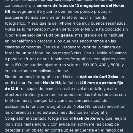
cámara de fotos de 12 megapíxeles del Nokia
comunicación, la
N8
es seguramente y por lo que hemos podido probar, el
acercamiento más serio de un teléfono móvil al mundo
fotográfico. Y eso que la del
iPhone 4
da muy buenos resultados.
Nokia se lo ha tomado muy en serio con el N8 y le ha colocado sin
un sensor de 1/1.83 pulgadas
rubor
, más grande de lo habitual
en los teléfono y cercano a los que nos encontramos en las
cámaras compactas. Ése es el verdadero valor de la cámara de
fotos de un teléfono, no los megapíxeles. Con el Nokia N8 vamos
a poder disfrutar de sus funciones fotográficas con ajustes altos
de la ISO (se pueden ajustar tres valores, ISO 100, 400 y 800), y
en situaciones complicadas de luz.
óptica de Carl Zeiss
Siendo un móvil fotográfico de Nokia, la
no
Nokia N8
28 mm y apertura fija
podía faltar. En este
, la óptica (
de f2.8
) es capaz de manejar un alto nivel de detalle y evitar
efectos extraños y que tan mal quedan en las fotos tomadas con
teléfono móvil, aunque tal y como os contamos cuando
analizamos la función fotográfica del Nokia N8
, cuesta encontrar
las diferencias si no estamos muy duchos en fotografía.
flash de Xenon
Completan el apartado fotográfico el
, que mejora
los vistos hasta ahora, y con ayuda del software, es capaz de
detectar si un objeto en contraluz se encuentra en el rango del