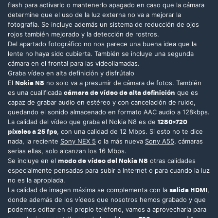
flash para activarlo o mantenerlo apagado en caso que la cámara
determine que el uso de la luz externa no va a mejorar la
fotografía. Se incluye además un sistema de reducción de ojos
rojos también mejorado y la detección de rostros.
Del apartado fotográfico no nos parece una buena idea que la
lente no haya sido cubierta. También se incluye una segunda
cámara en el frontal para las videollamadas.
Graba vídeo en alta definición y disfrútalo
Nokia N8
El
no solo va a presumir de cámara de fotos. También
cámara de vídeo de alta definición
es una cualificada
que es
capaz de grabar audio en estéreo y con cancelación de ruido,
quedando el sonido almacenado en formato AAC audio a 128kbps.
1280×720
La calidad del vídeo que graba el Nokia N8 es de
píxeles a 25 fps
, con una calidad de 12 Mbps. Si esto no te dice
nada, la reciente
Sony NEX 5
o la más nueva
Sony A55
, cámaras
serias ellas, solo alcanzan los 16 Mbps.
modo de vídeo del Nokia N8
Se incluye en el
otras calidades
especialmente pensadas para subir a Internet o para cuando la luz
no es la apropiada.
salida HDMI
La calidad de imagen máxima se complementa con la
,
donde además de los vídeos que nosotros hemos grabado y que
podemos editar en el propio teléfono, vamos a aprovecharla para