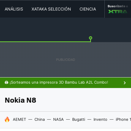
Suscríbete a
ANÁLISIS
XATAKA SELECCIÓN
CIENCIA
MOVILIDAD
🖨️ ¡Sorteamos una impresora 3D Bambu Lab A2L Combo!
Nokia N8
HOY SE HABLA DE
AEMET
China
NASA
Bugatti
Invento
iPhone 