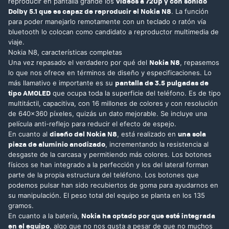
vídeos a 720p y con sonido
reproducir en pantalla grande los
Dolby 5.1 que es capaz de reproducir el Nokia N8
. La función
para poder manejarlo remotamente con un teclado o ratón vía
bluetooth lo colocan como candidato a reproductor multimedia de
viaje.
Nokia N8, características completas
Nokia N8
Una vez repasado el verdadero por qué del
, repasemos
lo que nos ofrece en términos de diseño y especificaciones. Lo
pantalla de 3.5 pulgadas de
más llamativo e importante es su
tipo AMOLED
que ocupa toda la superficie del teléfono. Es de tipo
multitáctil, capacitiva, con 16 millones de colores y con resolución
de 640×360 píxeles, quizás un dato mejorable. Se incluye una
película anti-reflejo para reducir el efecto de espejo.
diseño del Nokia N8
una sola
En cuanto al
, está realizado en
pieza de aluminio anodizado
, incrementando la resistencia al
desgaste de la carcasa y permitiendo más colores. Los botones
físicos se han integrado a la perfección y los del lateral forman
parte de la propia estructura del teléfono. Los botones que
podemos pulsar han sido recubiertos de goma para ayudarnos en
su manipulación. El peso total del equipo se planta en los 135
gramos.
Nokia ha optado por que esté integrada
En cuanto a la batería,
en el equipo
, algo que no nos gusta a pesar de que no muchos