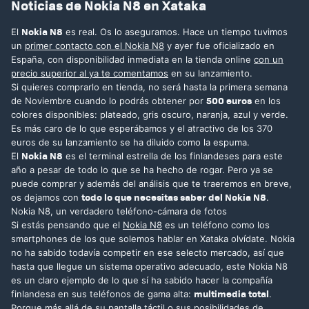
Noticias de Nokia N8 en Xataka
Nokia N8
El
es real. Os lo aseguramos. Hace un tiempo tuvimos
un
primer contacto con el Nokia N8
y ayer fue oficializado en
España, con disponibilidad inmediata en la tienda online
con un
precio superior al ya te comentamos
en su lanzamiento.
Si quieres comprarlo en tienda, no será hasta la primera semana
500 euros
de Noviembre cuando lo podrás obtener por
en los
colores disponibles: plateado, gris oscuro, naranja, azul y verde.
Es más caro de lo que esperábamos y el atractivo de los 370
euros de su lanzamiento se ha diluido como la espuma.
Nokia N8
El
es el terminal estrella de los finlandeses para este
año a pesar de todo lo que se ha hecho de rogar. Pero ya se
puede comprar y además del análisis que te traeremos en breve,
todo lo que necesitas saber del Nokia N8
os dejamos con
.
Nokia N8, un verdadero teléfono-cámara de fotos
Si estás pensando que el
Nokia N8
es un teléfono como los
smartphones de los que solemos hablar en Xataka olvídate. Nokia
no ha sabido todavía competir en ese selecto mercado, así que
hasta que llegue un sistema operativo adecuado, este Nokia N8
es un claro ejemplo de lo que sí ha sabido hacer la compañía
multimedia total
finlandesa en sus teléfonos de gama alta:
.
Porque más allá de su pantalla táctil o sus posibilidades de