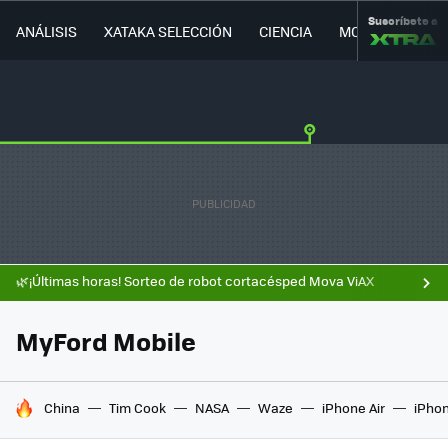
Suscríbete a
ANÁLISIS
XATAKA SELECCIÓN
CIENCIA
MOVILIDAD
🌿¡Últimas horas! Sorteo de robot cortacésped Mova ViAX
MyFord Mobile
HOY SE HABLA DE
China
Tim Cook
NASA
Waze
iPhone Air
iPhon