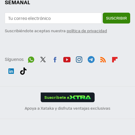
SEMANAL
SUSCRIBIR
Suscribiéndote aceptas nuestra
política de privacidad
Síguenos
Wh
Twit
Fac
You
Inst
Tele
RSS
Flip
ats
ter
ebo
tub
agr
gra
boa
Link
Tikt
App
ok
e
am
m
rd
edI
ok
Suscríbete a
n
Apoya a Xataka y disfruta ventajas exclusivas