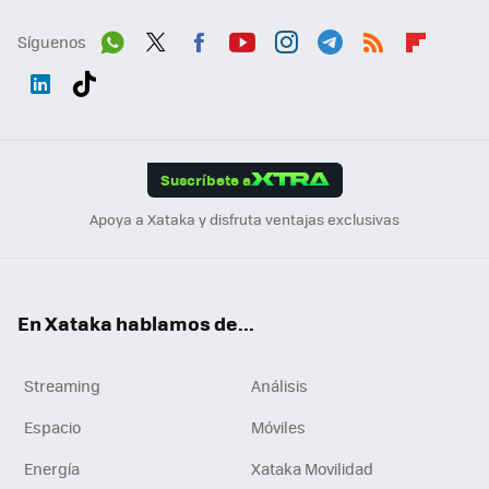
Síguenos
Wh
Twit
Fac
You
Inst
Tele
RSS
Flip
ats
ter
ebo
tub
agr
gra
boa
Link
Tikt
App
ok
e
am
m
rd
edI
ok
Suscríbete a
n
Apoya a Xataka y disfruta ventajas exclusivas
En Xataka hablamos de...
Streaming
Análisis
Espacio
Móviles
Energía
Xataka Movilidad