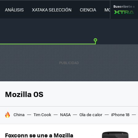
Suscríbete a
ANÁLISIS
XATAKA SELECCIÓN
CIENCIA
MOVILIDAD
Mozilla OS
HOY SE HABLA DE
China
Tim Cook
NASA
Ola de calor
iPhone 18
Foxconn se une a Mozilla