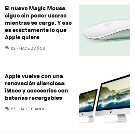
El nuevo Magic Mouse
sigue sin poder usarse
mientras se carga. Y eso
es exactamente lo que
Apple quiere
COMENTARIOS
62
HACE 2 AÑOS
Apple vuelve con una
renovación silenciosa:
iMacs y accesorios con
baterías recargables
COMENTARIOS
63
HACE 11 AÑOS