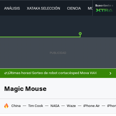
Suscríbete a
ANÁLISIS
XATAKA SELECCIÓN
CIENCIA
MOVILIDAD
🌿¡Últimas horas! Sorteo de robot cortacésped Mova ViAX
Magic Mouse
HOY SE HABLA DE
China
Tim Cook
NASA
Waze
iPhone Air
iPhon