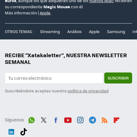
euros
, aunque los que adquieran uno de los
nuevos iMac
recibirán
su correspondiente
Magic Mouse
con él.
Más información |
Apple
.
OTROS TEMAS:
Streaming
Análisis
Apple
Samsung
In
RECIBE "Xatakaletter", NUESTRA NEWSLETTER
SEMANAL
SUSCRIBIR
Suscribiéndote aceptas nuestra
política de privacidad
Síguenos
Wh
Twit
Fac
You
Inst
Tele
RSS
Flip