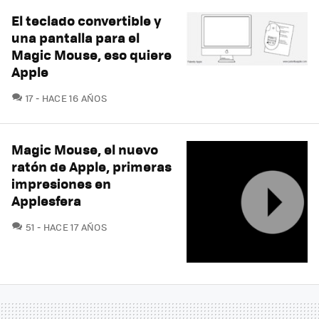
El teclado convertible y
una pantalla para el
Magic Mouse, eso quiere
Apple
COMENTARIOS
17
HACE 16 AÑOS
Magic Mouse, el nuevo
ratón de Apple, primeras
impresiones en
Applesfera
COMENTARIOS
51
HACE 17 AÑOS