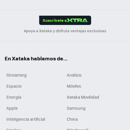
ats
ter
ebo
tub
agr
gra
boa
Link
Tikt
App
ok
e
am
m
rd
edI
ok
Suscríbete a
n
Apoya a Xataka y disfruta ventajas exclusivas
En Xataka hablamos de...
Streaming
Análisis
Espacio
Móviles
Energía
Xataka Movilidad
Apple
Samsung
Inteligencia artificial
China