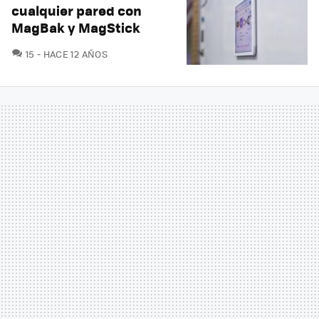
cualquier pared con
MagBak y MagStick
COMENTARIOS
15
HACE 12 AÑOS