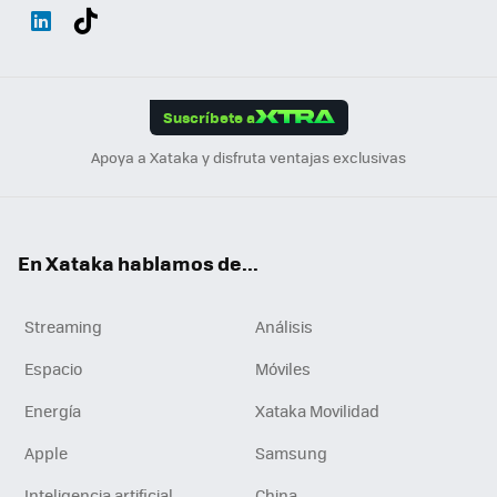
Wh
Twit
Fac
You
Inst
Tele
RSS
Flip
ats
ter
ebo
tub
agr
gra
boa
Link
Tikt
App
ok
e
am
m
rd
edI
ok
Suscríbete a
n
Apoya a Xataka y disfruta ventajas exclusivas
En Xataka hablamos de...
Streaming
Análisis
Espacio
Móviles
Energía
Xataka Movilidad
Apple
Samsung
Inteligencia artificial
China