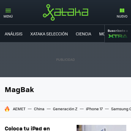
MENÚ
NUEVO
Suscríbete a
ANÁLISIS
XATAKA SELECCIÓN
CIENCIA
MOVILIDAD
MagBak
HOY SE HABLA DE
AEMET
China
Generación Z
iPhone 17
Samsung G
Coloca tu iPad en