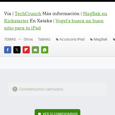
Vía |
TechCrunch
Más información |
MagBak en
Kickstarter
En Xataka |
Vogel's busca un buen
sitio para tu iPad
TEMAS
Otros
Tablets
Accesorio iPad
MagBak
FACEBOOK
TWITTER
FLIPBOARD
E-
WHATSAPP
MAIL
Comentarios cerrados
VER
12 COMENTARIOS