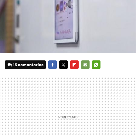
15 comentarios
FACEBOOK
TWITTER
FLIPBOARD
E-
WHATSAPP
MAIL