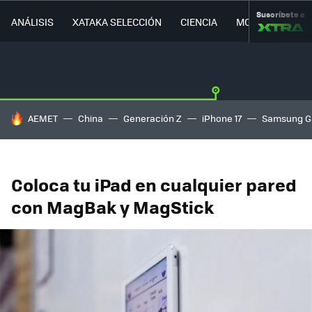
Suscríbete a
ANÁLISIS
XATAKA SELECCIÓN
CIENCIA
MOVILIDAD
HOY SE HABLA DE
AEMET
China
Generación Z
iPhone 17
Samsung G
Coloca tu iPad en cualquier pared
con MagBak y MagStick