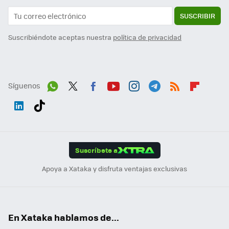
SUSCRIBIR
Suscribiéndote aceptas nuestra
política de privacidad
Síguenos
Wh
Twit
Fac
You
Inst
Tele
RSS
Flip
ats
ter
ebo
tub
agr
gra
boa
Link
Tikt
App
ok
e
am
m
rd
edI
ok
Suscríbete a
n
Apoya a Xataka y disfruta ventajas exclusivas
En Xataka hablamos de...