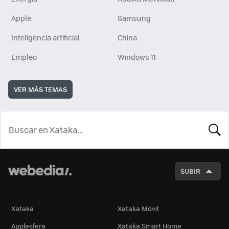
Apple
Samsung
Inteligencia artificial
China
Empleo
Windows 11
VER MÁS TEMAS
BUSCA
SUBIR
Xataka
Xataka Móvil
Applesfera
Xataka Smart Home