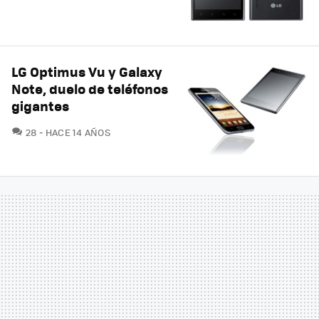
LG Optimus Vu y Galaxy
Note, duelo de teléfonos
gigantes
COMENTARIOS
28
HACE 14 AÑOS