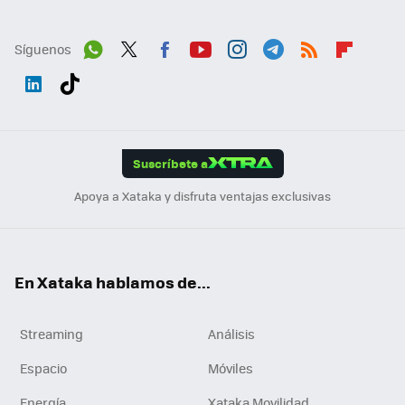
Síguenos
Wh
Twit
Fac
You
Inst
Tele
RSS
Flip
ats
ter
ebo
tub
agr
gra
boa
Link
Tikt
App
ok
e
am
m
rd
edI
ok
Suscríbete a
n
Apoya a Xataka y disfruta ventajas exclusivas
En Xataka hablamos de...
Streaming
Análisis
Espacio
Móviles
Energía
Xataka Movilidad