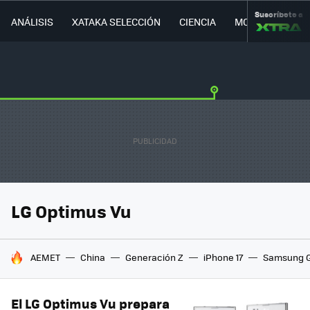
Suscríbete a
ANÁLISIS
XATAKA SELECCIÓN
CIENCIA
MOVILIDAD
LG Optimus Vu
HOY SE HABLA DE
AEMET
China
Generación Z
iPhone 17
Samsung G
El LG Optimus Vu prepara