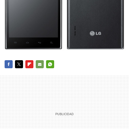
FACEBOOK
TWITTER
FLIPBOARD
E-
WHATSAPP
MAIL