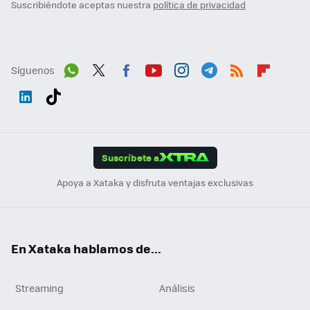
Suscribiéndote aceptas nuestra
política de privacidad
Síguenos
Wh
Twit
Fac
You
Inst
Tele
RSS
Flip
ats
ter
ebo
tub
agr
gra
boa
Link
Tikt
App
ok
e
am
m
rd
edI
ok
Suscríbete a
n
Apoya a Xataka y disfruta ventajas exclusivas
En Xataka hablamos de...
Streaming
Análisis