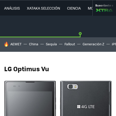
Suscríbete a
ANÁLISIS
XATAKA SELECCIÓN
CIENCIA
MOVILIDAD
HOY SE HABLA DE
AEMET
China
Sequía
Fallout
Generación Z
iP
LG Optimus Vu