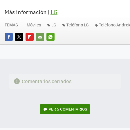
Más información |
LG
TEMAS
Móviles
LG
Teléfono LG
Teléfono Androi
FACEBOOK
TWITTER
FLIPBOARD
E-
WHATSAPP
MAIL
Comentarios cerrados
VER
5 COMENTARIOS