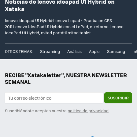
Noticias de lenovo ideapad U1 Hybrid en
Xataka
lenovo ideapad U1 Hybrid:Lenovo Lepad - Prueba en CES
2011.Lenovo IdeaPad U1 Hybrid con el LePad, el retorno.Lenovo
IdeaPad U1 Hybrid, mitad portátil mitad tablet
OTROS TEMAS:
Streaming
Análisis
Apple
Samsung
In
RECIBE "Xatakaletter", NUESTRA NEWSLETTER
SEMANAL
SUSCRIBIR
Suscribiéndote aceptas nuestra
política de privacidad