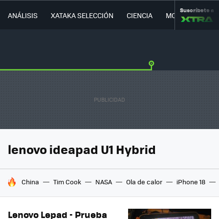
Suscríbete a
ANÁLISIS
XATAKA SELECCIÓN
CIENCIA
MOVILIDAD
lenovo ideapad U1 Hybrid
HOY SE HABLA DE
China
Tim Cook
NASA
Ola de calor
iPhone 18
Lenovo Lepad - Prueba