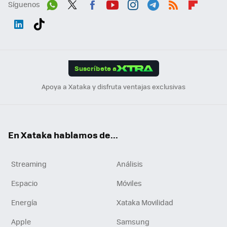
Síguenos
Wh
Twit
Fac
You
Inst
Tele
RSS
Flip
ats
ter
ebo
tub
agr
gra
boa
Link
Tikt
App
ok
e
am
m
rd
edI
ok
Suscríbete a
n
Apoya a Xataka y disfruta ventajas exclusivas
En Xataka hablamos de...
Streaming
Análisis
Espacio
Móviles
Energía
Xataka Movilidad
Apple
Samsung