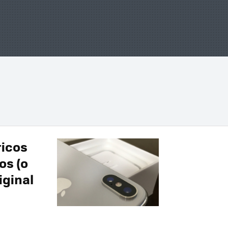
ricos
os (o
iginal