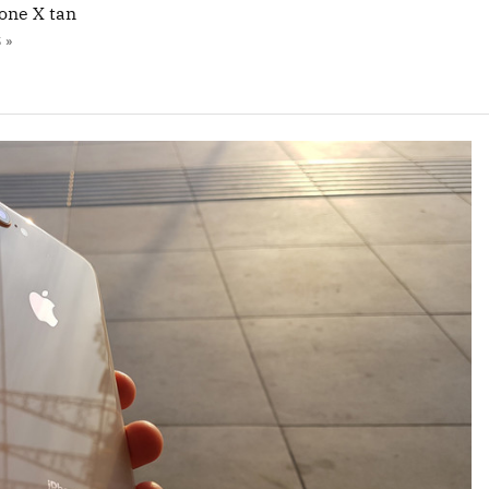
one X tan
 »