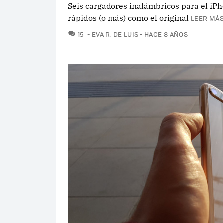
Seis cargadores inalámbricos para el iPh
rápidos (o más) como el original
LEER MÁS
COMENTARIOS
15
EVA R. DE LUIS
HACE 8 AÑOS