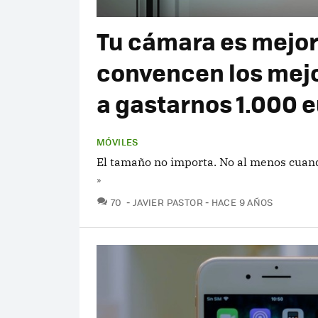
Tu cámara es mejor 
convencen los mejo
a gastarnos 1.000 
MÓVILES
El tamaño no importa. No al menos cuand
»
COMENTARIOS
70
JAVIER PASTOR
HACE 9 AÑOS