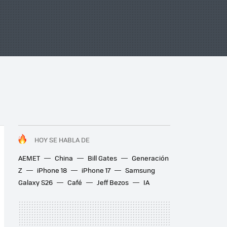
HOY SE HABLA DE
AEMET
China
Bill Gates
Generación
Z
iPhone 18
iPhone 17
Samsung
Galaxy S26
Café
Jeff Bezos
IA