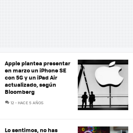
Apple plantea presentar
en marzo un iPhone SE
con 5G y un iPad Air
actualizado, según
Bloomberg
COMENTARIOS
12
HACE 5 AÑOS
Lo sentimos, no has