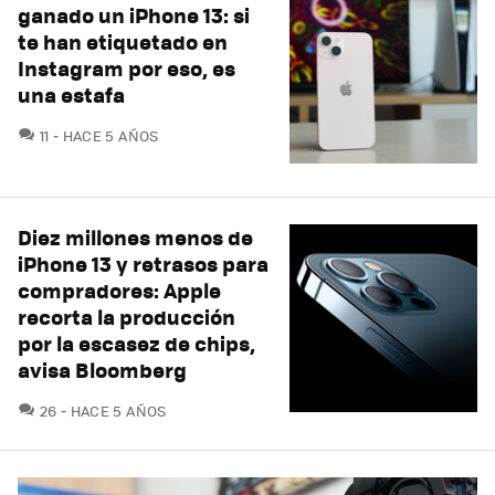
ganado un iPhone 13: si
te han etiquetado en
Instagram por eso, es
una estafa
COMENTARIOS
11
HACE 5 AÑOS
Diez millones menos de
iPhone 13 y retrasos para
compradores: Apple
recorta la producción
por la escasez de chips,
avisa Bloomberg
COMENTARIOS
26
HACE 5 AÑOS