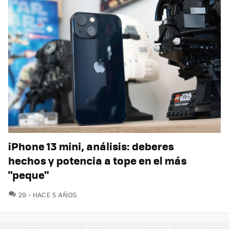
iPhone 13 mini, análisis: deberes
hechos y potencia a tope en el más
"peque"
COMENTARIOS
29
HACE 5 AÑOS