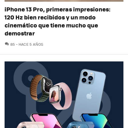
iPhone 13 Pro, primeras impresiones:
120 Hz bien recibidos y un modo
cinemático que tiene mucho que
demostrar
COMENTARIOS
85
HACE 5 AÑOS