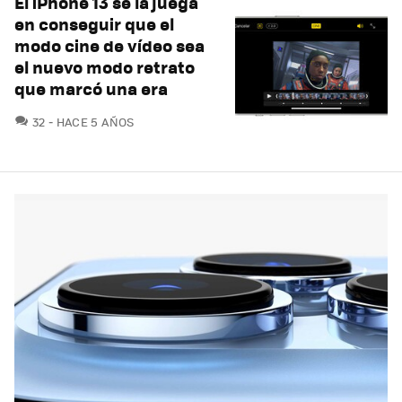
El iPhone 13 se la juega
en conseguir que el
modo cine de vídeo sea
el nuevo modo retrato
que marcó una era
COMENTARIOS
32
HACE 5 AÑOS