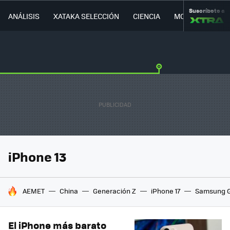
Suscríbete a
ANÁLISIS
XATAKA SELECCIÓN
CIENCIA
MOVILIDAD
iPhone 13
HOY SE HABLA DE
AEMET
China
Generación Z
iPhone 17
Samsung G
El iPhone más barato