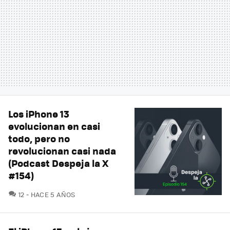
Los iPhone 13
evolucionan en casi
todo, pero no
revolucionan casi nada
(Podcast Despeja la X
#154)
COMENTARIOS
12
HACE 5 AÑOS