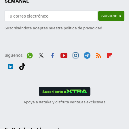
SEMANAL
SUSCRIBIR
Suscribiéndote aceptas nuestra
política de privacidad
Síguenos
Wh
Twit
Fac
You
Inst
Tele
RSS
Flip
ats
ter
ebo
tub
agr
gra
boa
Link
Tikt
App
ok
e
am
m
rd
edI
ok
Suscríbete a
n
Apoya a Xataka y disfruta ventajas exclusivas