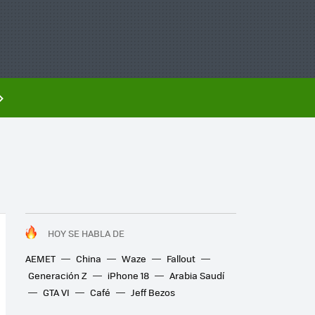
HOY SE HABLA DE
AEMET
China
Waze
Fallout
Generación Z
iPhone 18
Arabia Saudí
GTA VI
Café
Jeff Bezos