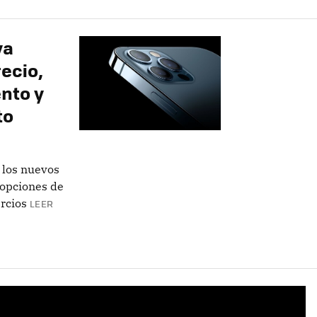
ya
ecio,
nto y
to
 los nuevos
 opciones de
rcios
LEER