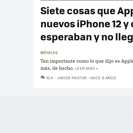
Siete cosas que App
nuevos iPhone 12 y 
esperaban y no lle
MÓVILES
Tan importante como lo que dijo es Apple
más, de hecho.
LEER MÁS »
COMENTARIOS
104
JAVIER PASTOR
HACE 6 AÑOS