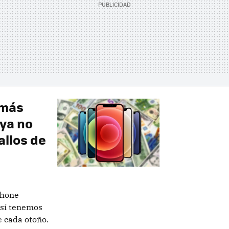
 más
ya no
allos de
Phone
, sí tenemos
 cada otoño.