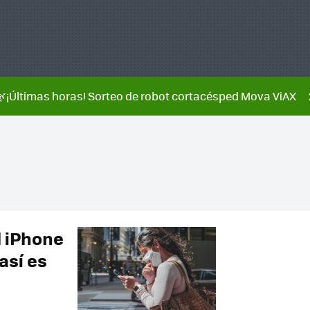
🌿¡Últimas horas! Sorteo de robot cortacésped Mova ViAX
l iPhone
así es