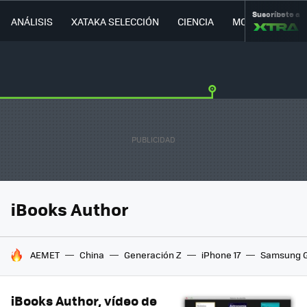
Suscríbete a
ANÁLISIS
XATAKA SELECCIÓN
CIENCIA
MOVILIDAD
iBooks Author
HOY SE HABLA DE
AEMET
China
Generación Z
iPhone 17
Samsung G
iBooks Author, vídeo de