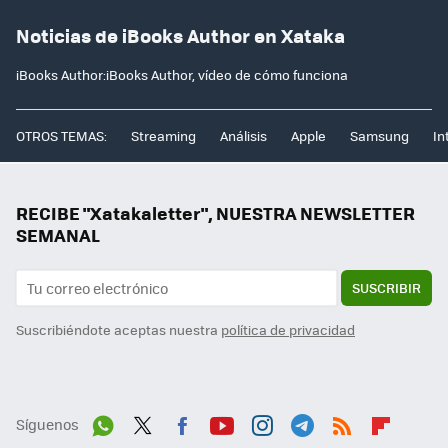
Noticias de iBooks Author en Xataka
iBooks Author:iBooks Author, vídeo de cómo funciona
OTROS TEMAS:
Streaming
Análisis
Apple
Samsung
In
RECIBE "Xatakaletter", NUESTRA NEWSLETTER
SEMANAL
SUSCRIBIR
Suscribiéndote aceptas nuestra
política de privacidad
Síguenos