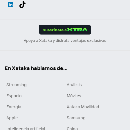
Wh
Twit
Fac
You
Inst
Tele
RSS
Flip
ats
ter
ebo
tub
agr
gra
boa
Link
Tikt
App
ok
e
am
m
rd
edI
ok
Suscríbete a
n
Apoya a Xataka y disfruta ventajas exclusivas
En Xataka hablamos de...
Streaming
Análisis
Espacio
Móviles
Energía
Xataka Movilidad
Apple
Samsung
Inteligencia artificial
China