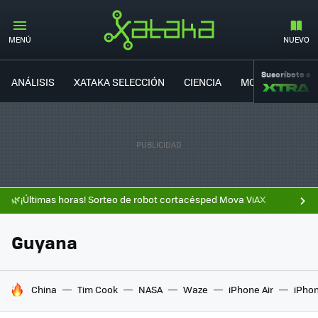
MENÚ
NUEVO
Suscríbete a
ANÁLISIS
XATAKA SELECCIÓN
CIENCIA
MOVILIDAD
🌿¡Últimas horas! Sorteo de robot cortacésped Mova ViAX
Guyana
HOY SE HABLA DE
China
Tim Cook
NASA
Waze
iPhone Air
iPhon