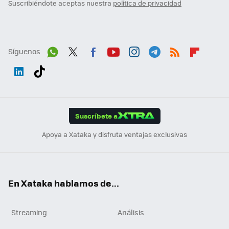
Suscribiéndote aceptas nuestra
política de privacidad
Síguenos
Wh
Twit
Fac
You
Inst
Tele
RSS
Flip
ats
ter
ebo
tub
agr
gra
boa
Link
Tikt
App
ok
e
am
m
rd
edI
ok
Suscríbete a
n
Apoya a Xataka y disfruta ventajas exclusivas
En Xataka hablamos de...
Streaming
Análisis