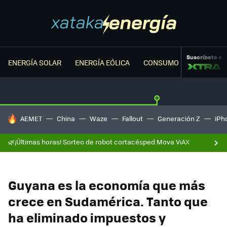
Suscríbete a
ENERGÍA SOLAR
ENERGÍA EÓLICA
CONSUMO ENERGÉTICO
HOY SE HABLA DE
AEMET
China
Waze
Fallout
Generación Z
iPh
🌿¡Últimas horas! Sorteo de robot cortacésped Mova ViAX
Guyana es la economía que más
crece en Sudamérica. Tanto que
ha eliminado impuestos y