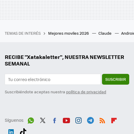
TEMAS DE INTERÉS
Mejores moviles 2026
Claude
Androi
RECIBE "Xatakaletter", NUESTRA NEWSLETTER
SEMANAL
SUSCRIBIR
Suscribiéndote aceptas nuestra
política de privacidad
Síguenos
Wh
Twit
Fac
You
Inst
Tele
RSS
Flip