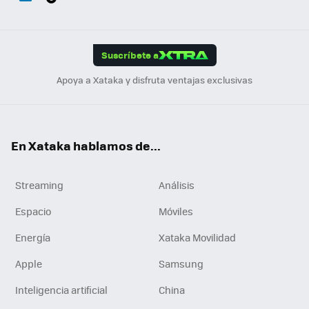
ats
ter
ebo
tub
agr
gra
boa
Link
Tikt
App
ok
e
am
m
rd
edI
ok
Suscríbete a
n
Apoya a Xataka y disfruta ventajas exclusivas
En Xataka hablamos de...
Streaming
Análisis
Espacio
Móviles
Energía
Xataka Movilidad
Apple
Samsung
Inteligencia artificial
China