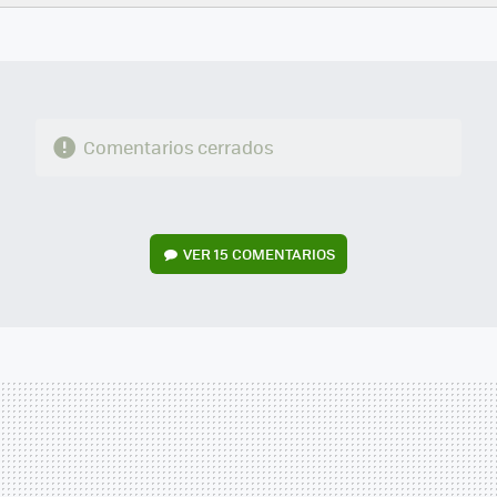
FACEBOOK
TWITTER
FLIPBOARD
E-
WHATSAPP
MAIL
Comentarios cerrados
VER
15 COMENTARIOS