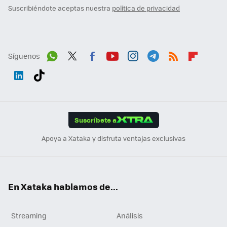
Suscribiéndote aceptas nuestra
política de privacidad
Síguenos
Wh
Twit
Fac
You
Inst
Tele
RSS
Flip
ats
ter
ebo
tub
agr
gra
boa
Link
Tikt
App
ok
e
am
m
rd
edI
ok
Suscríbete a
n
Apoya a Xataka y disfruta ventajas exclusivas
En Xataka hablamos de...
Streaming
Análisis