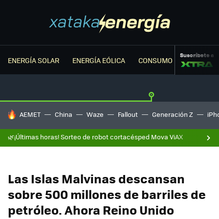
Suscríbete a
ENERGÍA SOLAR
ENERGÍA EÓLICA
CONSUMO ENERGÉTICO
HOY SE HABLA DE
AEMET
China
Waze
Fallout
Generación Z
iPh
🌿¡Últimas horas! Sorteo de robot cortacésped Mova ViAX
Las Islas Malvinas descansan
sobre 500 millones de barriles de
petróleo. Ahora Reino Unido