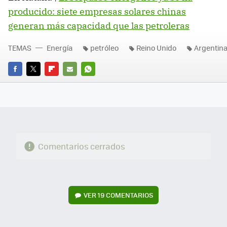
producido: siete empresas solares chinas
generan más capacidad que las petroleras
TEMAS
Energía
petróleo
Reino Unido
Argentin
FACEBOOK
TWITTER
FLIPBOARD
E-
WHATSAPP
MAIL
Comentarios cerrados
VER
19 COMENTARIOS