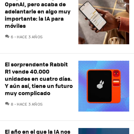
OpenAI, pero acaba de
adelantarle en algo muy
importante: la IA para
móviles
COMENTARIOS
6
HACE 3 AÑOS
El sorprendente Rabbit
R1 vende 40.000
unidades en cuatro días.
Y aún así, tiene un futuro
muy complicado
COMENTARIOS
8
HACE 3 AÑOS
El año en el que la IA nos