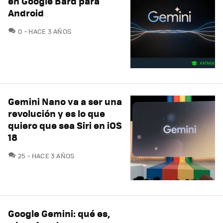
en Google Bard para
Android
COMENTARIOS
0
HACE 3 AÑOS
Gemini Nano va a ser una
revolución y es lo que
quiero que sea Siri en iOS
18
COMENTARIOS
25
HACE 3 AÑOS
Google Gemini: qué es,