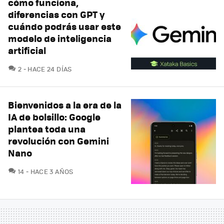
cómo funciona,
diferencias con GPT y
cuándo podrás usar este
modelo de inteligencia
artificial
COMENTARIOS
2
HACE 24 DÍAS
Bienvenidos a la era de la
IA de bolsillo: Google
plantea toda una
revolución con Gemini
Nano
COMENTARIOS
14
HACE 3 AÑOS