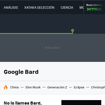
Suscríbete a
ANÁLISIS
XATAKA SELECCIÓN
CIENCIA
MOVILIDAD
Google Bard
HOY SE HABLA DE
China
Elon Musk
Generación Z
Eclipse
Christop
No lo llames Bard,