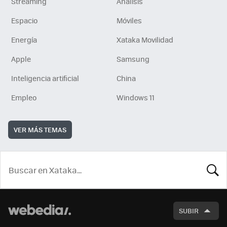
Streaming
Análisis
Espacio
Móviles
Energía
Xataka Movilidad
Apple
Samsung
Inteligencia artificial
China
Empleo
Windows 11
VER MÁS TEMAS
BUSCA
SUBIR