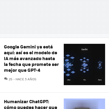
Google Gemini ya está
aquí: así es el modelo de
IA más avanzado hasta
la fecha que promete ser
mejor que GPT-4
COMENTARIOS
25
HACE 3 AÑOS
Humanizar ChatGPT:
cómo puedes hacer que