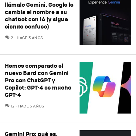
llámalo Gemini. Google le
cambia el nombre a su
chatbot con IA (y sigue
siendo confuso)
COMENTARIOS
2
HACE 3 AÑOS
Hemos comparado el
nuevo Bard con Gemini
Pro con ChatGPT y
Copilot: GPT-4 es mucho
GPT-4
COMENTARIOS
12
HACE 3 AÑOS
Gemini Pro: qué es,