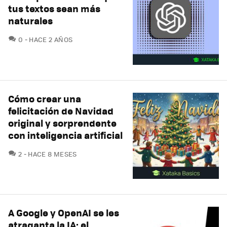
tus textos sean más
naturales
COMENTARIOS
0
HACE 2 AÑOS
Cómo crear una
felicitación de Navidad
original y sorprendente
con inteligencia artificial
COMENTARIOS
2
HACE 8 MESES
A Google y OpenAI se les
atraganta la IA: el