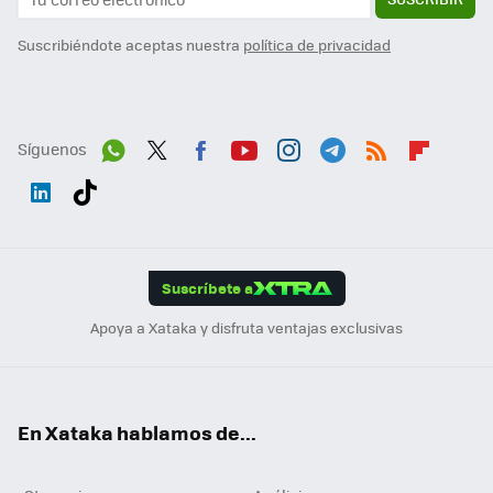
Suscribiéndote aceptas nuestra
política de privacidad
Síguenos
Wh
Twit
Fac
You
Inst
Tele
RSS
Flip
ats
ter
ebo
tub
agr
gra
boa
Link
Tikt
App
ok
e
am
m
rd
edI
ok
Suscríbete a
n
Apoya a Xataka y disfruta ventajas exclusivas
En Xataka hablamos de...