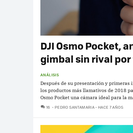
DJI Osmo Pocket, an
gimbal sin rival po
ANÁLISIS
Después de su presentación y primeras
los productos más llamativos de 2018 par
Osmo Pocket una cámara ideal para la ma
COMENTARIOS
16
PEDRO SANTAMARIA
HACE 7 AÑOS