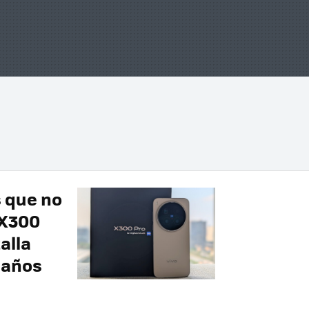
s que no
 X300
alla
s años