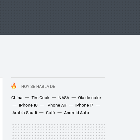
HOY SE HABLA DE
China
Tim Cook
NASA
Ola de calor
iPhone 18
iPhone Air
iPhone 17
Arabia Saudí
Café
Android Auto