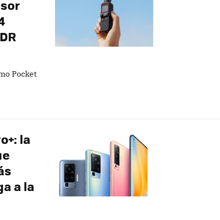
nsor
4
HDR
smo Pocket
o+: la
ue
ás
ga a la