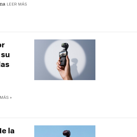
ina
LEER MÁS
or
 su
las
MÁS »
de la