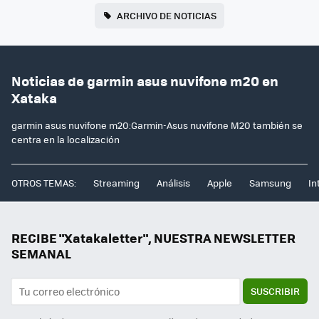
ARCHIVO DE NOTICIAS
Noticias de garmin asus nuvifone m20 en
Xataka
garmin asus nuvifone m20:Garmin-Asus nuvifone M20 también se
centra en la localización
OTROS TEMAS:
Streaming
Análisis
Apple
Samsung
In
RECIBE "Xatakaletter", NUESTRA NEWSLETTER
SEMANAL
SUSCRIBIR