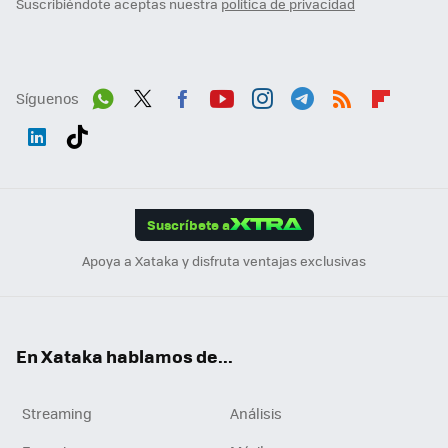
Suscribiéndote aceptas nuestra
política de privacidad
Síguenos
Wh
Twit
Fac
You
Inst
Tele
RSS
Flip
ats
ter
ebo
tub
agr
gra
boa
Link
Tikt
App
ok
e
am
m
rd
edI
ok
Suscríbete a
n
Apoya a Xataka y disfruta ventajas exclusivas
En Xataka hablamos de...
Streaming
Análisis