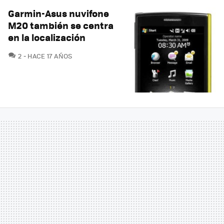
Garmin-Asus nuvifone
M20 también se centra
en la localización
COMENTARIOS
2
HACE 17 AÑOS