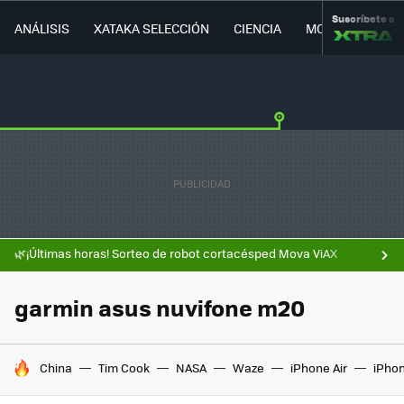
Suscríbete a
ANÁLISIS
XATAKA SELECCIÓN
CIENCIA
MOVILIDAD
🌿¡Últimas horas! Sorteo de robot cortacésped Mova ViAX
garmin asus nuvifone m20
HOY SE HABLA DE
China
Tim Cook
NASA
Waze
iPhone Air
iPhon