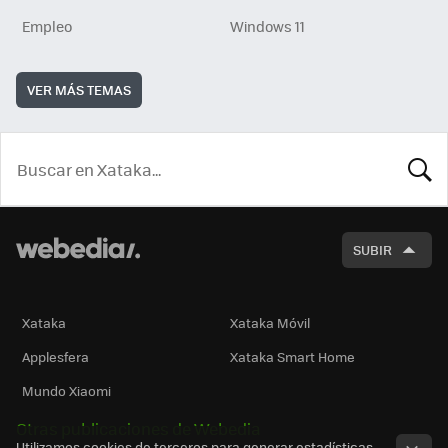
Empleo
Windows 11
VER MÁS TEMAS
BUSCA
SUBIR
Xataka
Xataka Móvil
Applesfera
Xataka Smart Home
Mundo Xiaomi
Otras publicaciones de Webedia
Utilizamos cookies de terceros para generar estadísticas