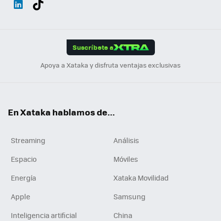
ats
ter
ebo
tub
agr
gra
boa
Link
Tikt
App
ok
e
am
m
rd
edI
ok
Suscríbete a
n
Apoya a Xataka y disfruta ventajas exclusivas
En Xataka hablamos de...
Streaming
Análisis
Espacio
Móviles
Energía
Xataka Movilidad
Apple
Samsung
Inteligencia artificial
China