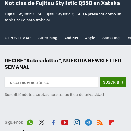
Noticias de Fujitsu Stylistic Q550 en Xataka
Fujitsu Stylistic Q550:Fujitsu Stylistic Q550 se presenta como un
tablet serio para trabajar
OTROS TEMAS:
Streaming
Análisis
Apple
Samsung
In
RECIBE "Xatakaletter", NUESTRA NEWSLETTER
SEMANAL
SUSCRIBIR
Suscribiéndote aceptas nuestra
política de privacidad
Síguenos
Wh
Twit
Fac
You
Inst
Tele
RSS
Flip