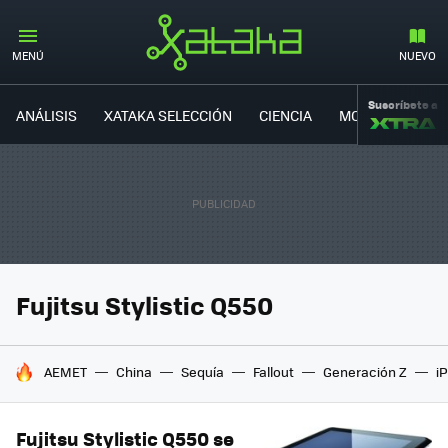
MENÚ
NUEVO
Suscríbete a
ANÁLISIS
XATAKA SELECCIÓN
CIENCIA
MOVILIDAD
Fujitsu Stylistic Q550
HOY SE HABLA DE
AEMET
China
Sequía
Fallout
Generación Z
i
Fujitsu Stylistic Q550 se