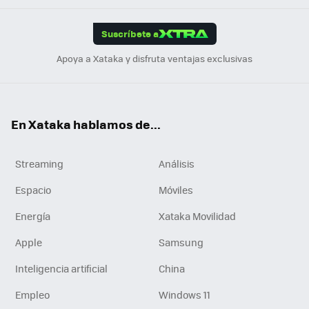
App
ok
e
am
m
rd
edI
ok
Suscríbete a
n
Apoya a Xataka y disfruta ventajas exclusivas
En Xataka hablamos de...
Streaming
Análisis
Espacio
Móviles
Energía
Xataka Movilidad
Apple
Samsung
Inteligencia artificial
China
Empleo
Windows 11