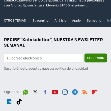
contacto.Moverio BT-100 de Epson: gafas multimedia personales
con Android.Epson lanza el Moverio BT-100, el primer...
OTROS TEMAS:
Streaming
Análisis
Apple
Samsung
In
RECIBE "Xatakaletter", NUESTRA NEWSLETTER
SEMANAL
SUSCRIBIR
Suscribiéndote aceptas nuestra
política de privacidad
Síguenos
Wh
Twit
Fac
You
Inst
Tele
RSS
Flip
ats
ter
ebo
tub
agr
gra
boa
Link
Tikt