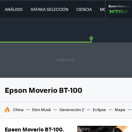
Suscríbete a
ANÁLISIS
XATAKA SELECCIÓN
CIENCIA
MOVILIDAD
Epson Moverio BT-100
HOY SE HABLA DE
China
Elon Musk
Generación Z
Eclipse
Mapa
Epson Moverio BT-100.