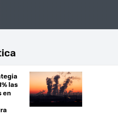
tica
ategia
1% las
s en
ra