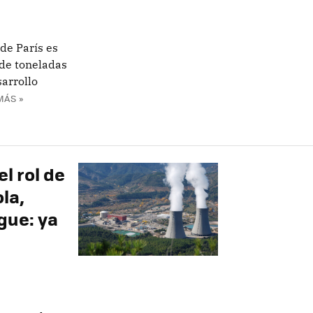
de París es
de toneladas
sarrollo
MÁS »
l rol de
la,
gue: ya