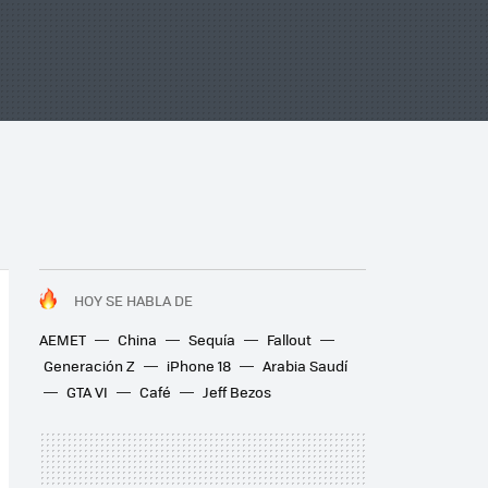
HOY SE HABLA DE
AEMET
China
Sequía
Fallout
Generación Z
iPhone 18
Arabia Saudí
GTA VI
Café
Jeff Bezos