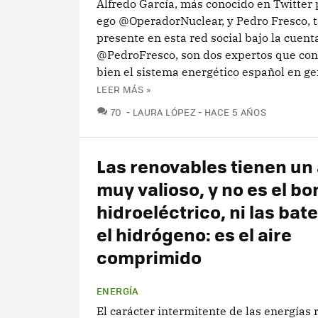
Alfredo García, más conocido en Twitter 
ego @OperadorNuclear, y Pedro Fresco, 
presente en esta red social bajo la cuent
@PedroFresco, son dos expertos que co
bien el sistema energético español en gene
LEER MÁS »
COMENTARIOS
70
LAURA LÓPEZ
HACE 5 AÑOS
Las renovables tienen un 
muy valioso, y no es el b
hidroeléctrico, ni las bate
el hidrógeno: es el aire
comprimido
ENERGÍA
El carácter intermitente de las energías