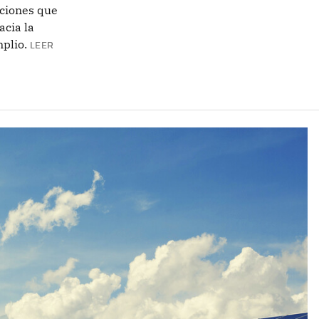
pciones que
cia la
plio.
LEER