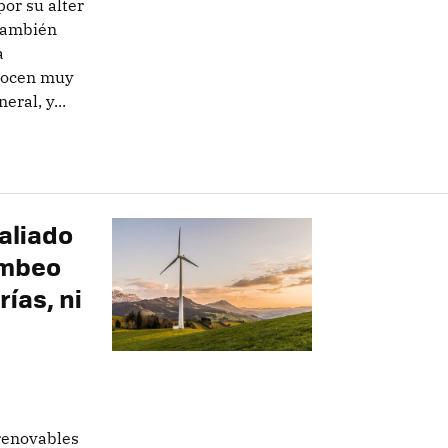
por su alter
también
a
nocen muy
ral, y...
aliado
ombeo
rías, ni
 renovables