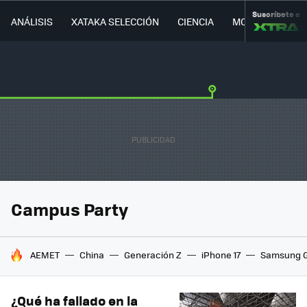
Suscríbete a
ANÁLISIS
XATAKA SELECCIÓN
CIENCIA
MOVILIDAD
Campus Party
HOY SE HABLA DE
AEMET
China
Generación Z
iPhone 17
Samsung G
¿Qué ha fallado en la