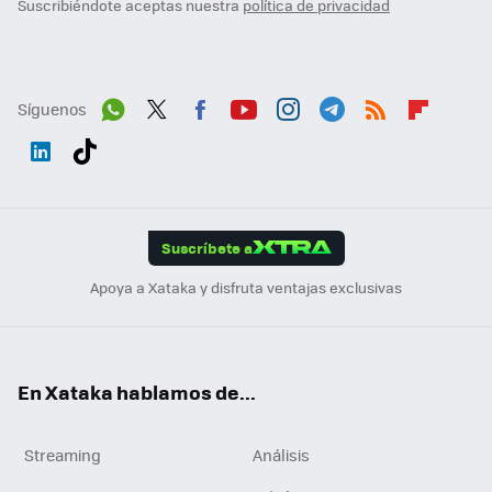
Suscribiéndote aceptas nuestra
política de privacidad
Síguenos
Wh
Twit
Fac
You
Inst
Tele
RSS
Flip
ats
ter
ebo
tub
agr
gra
boa
Link
Tikt
App
ok
e
am
m
rd
edI
ok
Suscríbete a
n
Apoya a Xataka y disfruta ventajas exclusivas
En Xataka hablamos de...
Streaming
Análisis