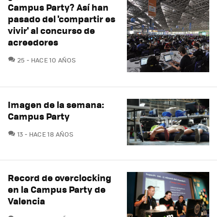
Campus Party? Así han
pasado del 'compartir es
vivir' al concurso de
acreedores
COMENTARIOS
25
HACE 10 AÑOS
Imagen de la semana:
Campus Party
COMENTARIOS
13
HACE 18 AÑOS
Record de overclocking
en la Campus Party de
Valencia