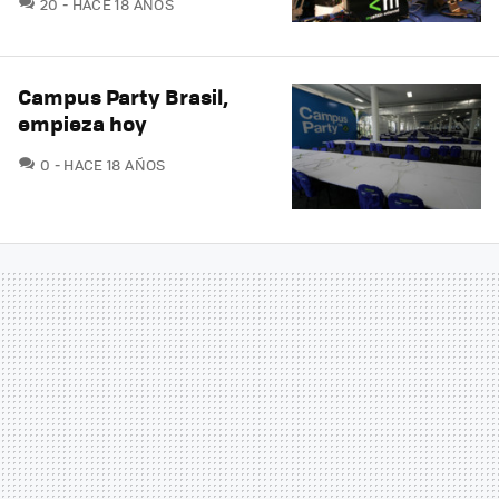
COMENTARIOS
20
HACE 18 AÑOS
Campus Party Brasil,
empieza hoy
COMENTARIOS
0
HACE 18 AÑOS