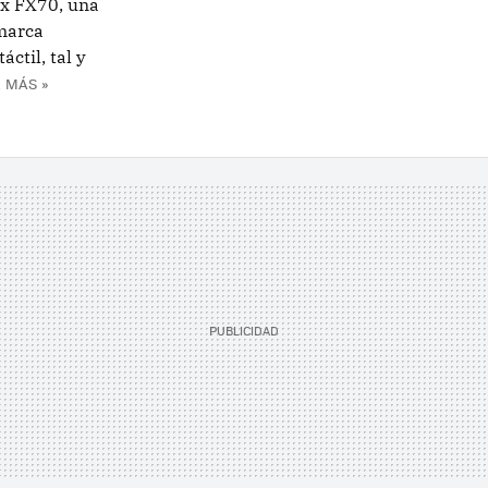
ix FX70, una
 marca
ctil, tal y
 MÁS »