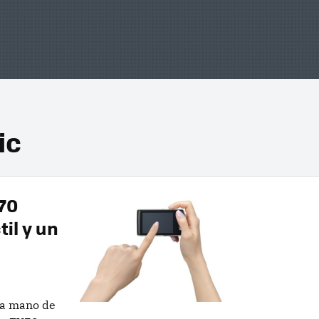
ic
70
til y un
la mano de