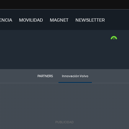
ENCIA
MOVILIDAD
MAGNET
NEWSLETTER
PARTNERS
Innovación Volvo