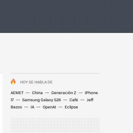
HOY SE HABLA DE
AEMET
China
Generación Z
iPhone
17
Samsung Galaxy S26
Café
Jeff
Bezos
IA
OpenAI
Eclipse