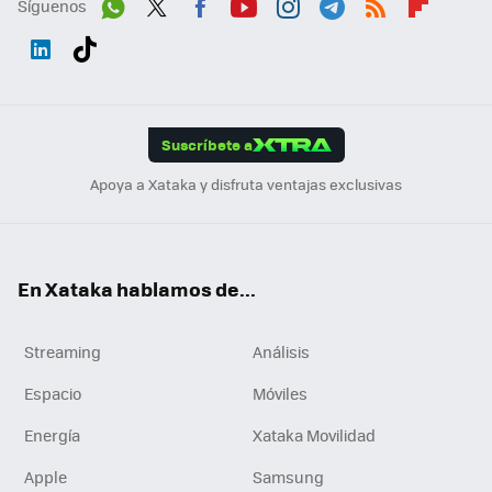
Síguenos
Wh
Twit
Fac
You
Inst
Tele
RSS
Flip
ats
ter
ebo
tub
agr
gra
boa
Link
Tikt
App
ok
e
am
m
rd
edI
ok
Suscríbete a
n
Apoya a Xataka y disfruta ventajas exclusivas
En Xataka hablamos de...
Streaming
Análisis
Espacio
Móviles
Energía
Xataka Movilidad
Apple
Samsung