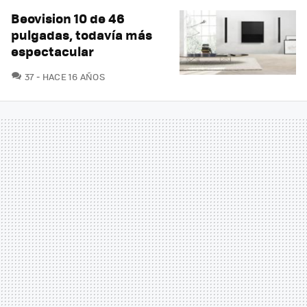
Beovision 10 de 46
pulgadas, todavía más
espectacular
COMENTARIOS
37
HACE 16 AÑOS