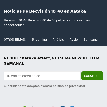
Noticias de Beovisión 10-46 en Xataka
Beovisión 10-46:Beovision 10 de 46 pulgadas, todavía más
espectacular
OTROS TEMAS:
Streaming
Análisis
Apple
Samsung
In
RECIBE "Xatakaletter", NUESTRA NEWSLETTER
SEMANAL
SUSCRIBIR
Suscribiéndote aceptas nuestra
política de privacidad