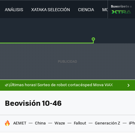
Suscríbete a
ANÁLISIS
XATAKA SELECCIÓN
CIENCIA
MOVILIDAD
🌿¡Últimas horas! Sorteo de robot cortacésped Mova ViAX
Beovisión 10-46
HOY SE HABLA DE
AEMET
China
Waze
Fallout
Generación Z
iPh