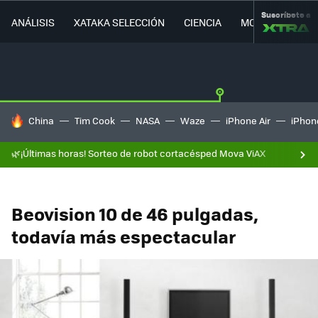
Suscríbete a
ANÁLISIS
XATAKA SELECCIÓN
CIENCIA
MOVILIDAD
HOY SE HABLA DE
China
Tim Cook
NASA
Waze
iPhone Air
iPhone
🌿¡Últimas horas! Sorteo de robot cortacésped Mova ViAX
Beovision 10 de 46 pulgadas,
todavía más espectacular