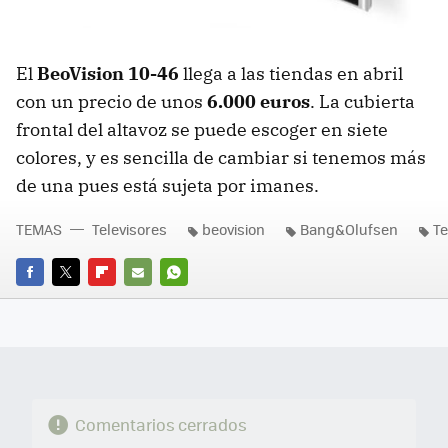
El
BeoVision 10-46
llega a las tiendas en abril
con un precio de unos
6.000 euros
. La cubierta
frontal del altavoz se puede escoger en siete
colores, y es sencilla de cambiar si tenemos más
de una pues está sujeta por imanes.
TEMAS
Televisores
beovision
Bang&Olufsen
Te
FACEBOOK
TWITTER
FLIPBOARD
E-
WHATSAPP
MAIL
Comentarios cerrados