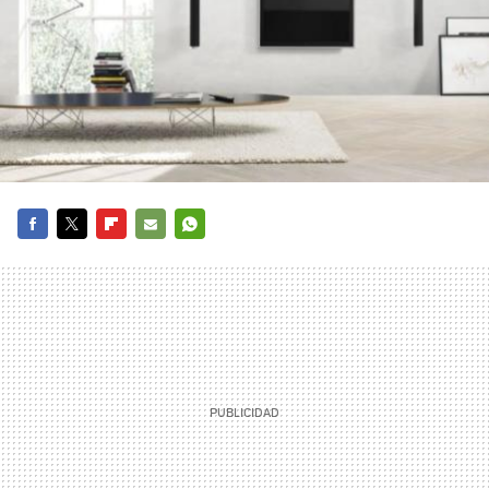
FACEBOOK
TWITTER
FLIPBOARD
E-
WHATSAPP
MAIL