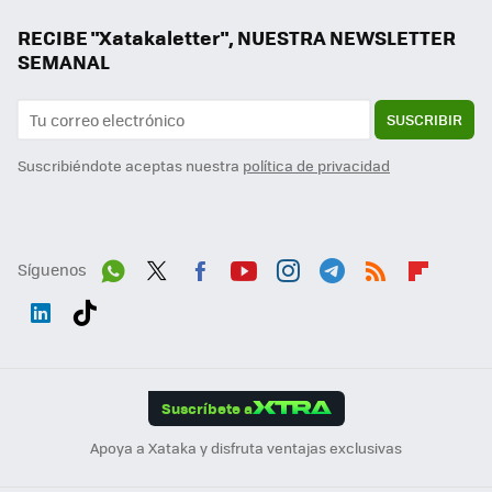
RECIBE "Xatakaletter", NUESTRA NEWSLETTER
SEMANAL
SUSCRIBIR
Suscribiéndote aceptas nuestra
política de privacidad
Síguenos
Wh
Twit
Fac
You
Inst
Tele
RSS
Flip
ats
ter
ebo
tub
agr
gra
boa
Link
Tikt
App
ok
e
am
m
rd
edI
ok
Suscríbete a
n
Apoya a Xataka y disfruta ventajas exclusivas