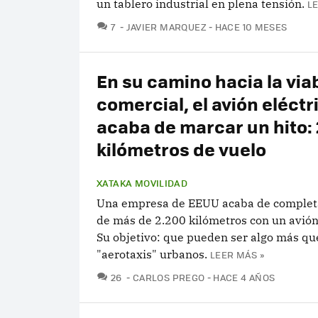
un tablero industrial en plena tensión.
L
COMENTARIOS
7
JAVIER MARQUEZ
HACE 10 MESES
En su camino hacia la via
comercial, el avión eléctr
acaba de marcar un hito:
kilómetros de vuelo
XATAKA MOVILIDAD
Una empresa de EEUU acaba de complet
de más de 2.200 kilómetros con un avión 
Su objetivo: que pueden ser algo más qu
"aerotaxis" urbanos.
LEER MÁS »
COMENTARIOS
26
CARLOS PREGO
HACE 4 AÑOS