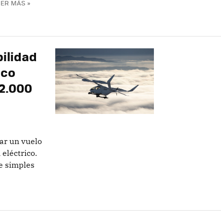
EER MÁS »
bilidad
ico
 2.000
ar un vuelo
eléctrico.
e simples