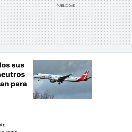
dos sus
neutros
lan para
rán
cos como