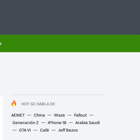
HOY SE HABLA DE
AEMET
China
Waze
Fallout
Generación Z
iPhone 18
Arabia Saudí
GTA VI
Café
Jeff Bezos