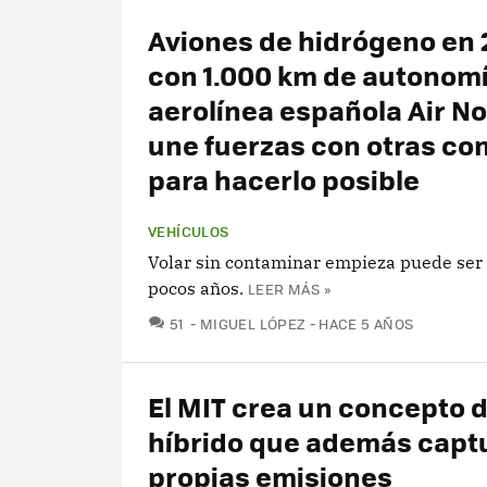
Aviones de hidrógeno en 
con 1.000 km de autonomí
aerolínea española Air N
une fuerzas con otras c
para hacerlo posible
VEHÍCULOS
Volar sin contaminar empieza puede ser 
pocos años.
LEER MÁS »
COMENTARIOS
51
MIGUEL LÓPEZ
HACE 5 AÑOS
El MIT crea un concepto d
híbrido que además capt
propias emisiones