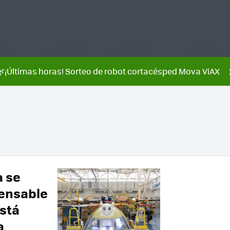
🌿¡Últimas horas! Sorteo de robot cortacésped Mova ViAX
a se
pensable
está
a