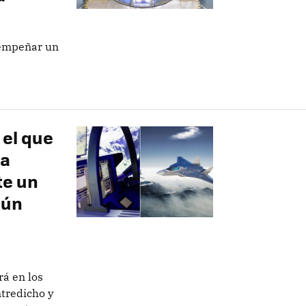
sempeñar un
 el que
sa
te un
gún
rá en los
tredicho y