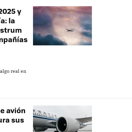
2025 y
a: la
ostrum
ompañías
algo real en
e avión
ura sus