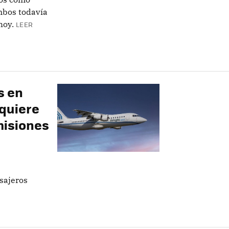
mbos todavía
hoy.
LEER
s en
 quiere
misiones
sajeros