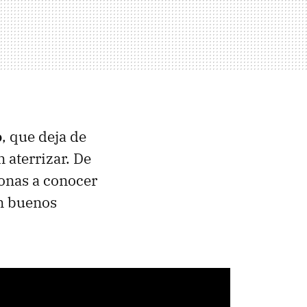
o
, que deja de
 aterrizar. De
onas a conocer
on buenos