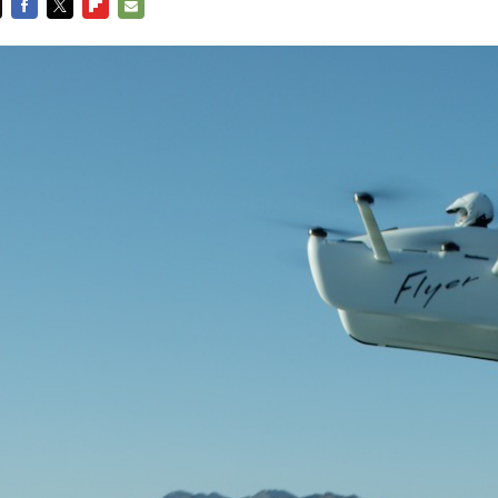
FACEBOOK
TWITTER
FLIPBOARD
E-
MAIL