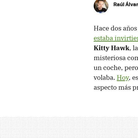
Raúl Álva
Hace dos años
estaba invirti
Kitty Hawk
, 
misteriosa c
un coche, pero
volaba.
Hoy
, e
aspecto más pr