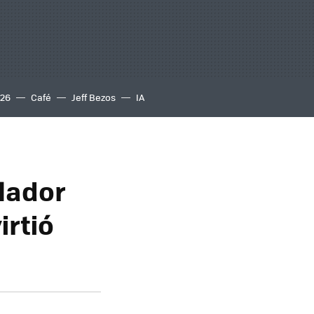
S26
Café
Jeff Bezos
IA
olador
irtió