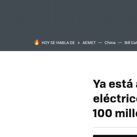
HOY SE HABLA DE
AEMET
China
Bill Ga
Ya está 
eléctric
100 mil