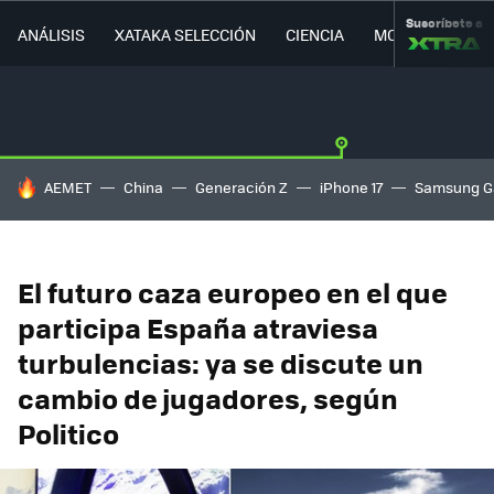
Suscríbete a
ANÁLISIS
XATAKA SELECCIÓN
CIENCIA
MOVILIDAD
HOY SE HABLA DE
AEMET
China
Generación Z
iPhone 17
Samsung G
El futuro caza europeo en el que
participa España atraviesa
turbulencias: ya se discute un
cambio de jugadores, según
Politico