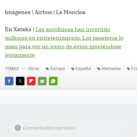
Imágenes | Airbus | La Moncloa
En Xataka |
Las aerolíneas han invertido
millones en entretenimiento. Los pasajeros lo
usan para ver un icono de avión moviéndose
lentamente
TEMAS
Otros
Europa
España
Alemania
Fr
FACEBOOK
TWITTER
FLIPBOARD
E-
WHATSAPP
MAIL
Comentarios cerrados