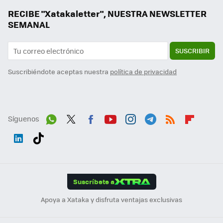
RECIBE "Xatakaletter", NUESTRA NEWSLETTER
SEMANAL
SUSCRIBIR
Suscribiéndote aceptas nuestra
política de privacidad
Síguenos
Wh
Twit
Fac
You
Inst
Tele
RSS
Flip
ats
ter
ebo
tub
agr
gra
boa
Link
Tikt
App
ok
e
am
m
rd
edI
ok
Suscríbete a
n
Apoya a Xataka y disfruta ventajas exclusivas