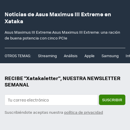
Noticias de Asus Maximus III Extreme en
Xataka
Asus Maximus III Extreme:Asus Maximus III Extreme: una ración
de buena potencia con cinco PCIe
OTROS TEMAS:
Streaming
Análisis
Apple
Samsung
In
RECIBE "Xatakaletter", NUESTRA NEWSLETTER
SEMANAL
SUSCRIBIR
Suscribiéndote aceptas nuestra
política de privacidad