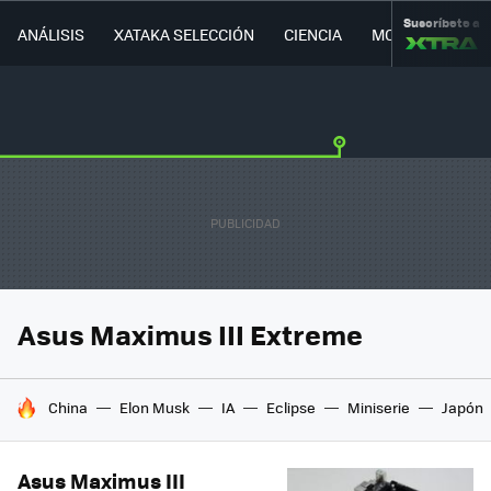
Suscríbete a
ANÁLISIS
XATAKA SELECCIÓN
CIENCIA
MOVILIDAD
Asus Maximus III Extreme
HOY SE HABLA DE
China
Elon Musk
IA
Eclipse
Miniserie
Japón
Asus Maximus III