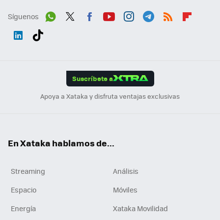
Síguenos
Wh
Twit
Fac
You
Inst
Tele
RSS
Flip
ats
ter
ebo
tub
agr
gra
boa
Link
Tikt
App
ok
e
am
m
rd
edI
ok
Suscríbete a
n
Apoya a Xataka y disfruta ventajas exclusivas
En Xataka hablamos de...
Streaming
Análisis
Espacio
Móviles
Energía
Xataka Movilidad