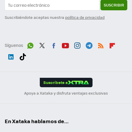
SUSCRIBIR
Suscribiéndote aceptas nuestra
política de privacidad
Síguenos
Wh
Twit
Fac
You
Inst
Tele
RSS
Flip
ats
ter
ebo
tub
agr
gra
boa
Link
Tikt
App
ok
e
am
m
rd
edI
ok
Suscríbete a
n
Apoya a Xataka y disfruta ventajas exclusivas
En Xataka hablamos de...