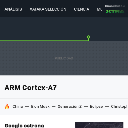
Suscríbete a
ANÁLISIS
XATAKA SELECCIÓN
CIENCIA
MOVILIDAD
ARM Cortex-A7
HOY SE HABLA DE
China
Elon Musk
Generación Z
Eclipse
Christop
Google estrena