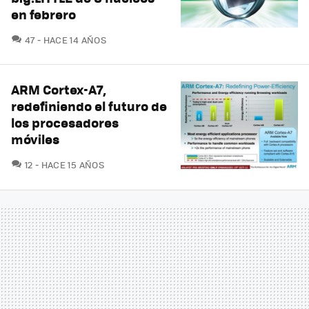
en febrero
COMENTARIOS
47
HACE 14 AÑOS
ARM Cortex-A7,
redefiniendo el futuro de
los procesadores
móviles
COMENTARIOS
12
HACE 15 AÑOS