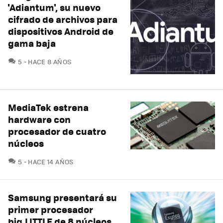
'Adiantum', su nuevo
cifrado de archivos para
dispositivos Android de
gama baja
COMENTARIOS
5
HACE 8 AÑOS
MediaTek estrena
hardware con
procesador de cuatro
núcleos
COMENTARIOS
5
HACE 14 AÑOS
Samsung presentará su
primer procesador
big.LITTLE de 8 núcleos