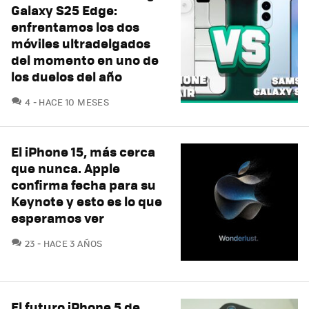
Galaxy S25 Edge:
enfrentamos los dos
móviles ultradelgados
del momento en uno de
los duelos del año
COMENTARIOS
4
HACE 10 MESES
El iPhone 15, más cerca
que nunca. Apple
confirma fecha para su
Keynote y esto es lo que
esperamos ver
COMENTARIOS
23
HACE 3 AÑOS
El futuro iPhone 5 de