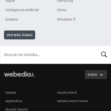
Apple
Samsung
Inteligencia artificial
China
Empleo
Windows 11
VER MÁS TEMAS
BUSCA
SUBIR
Xataka
Xataka Móvil
Applesfera
Xataka Smart Home
Mundo Xiaomi