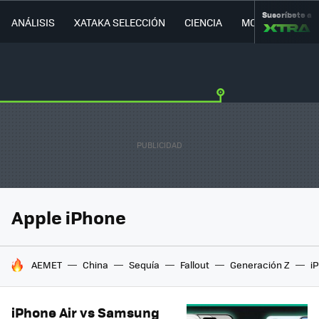
Suscríbete a
ANÁLISIS
XATAKA SELECCIÓN
CIENCIA
MOVILIDAD
Apple iPhone
HOY SE HABLA DE
AEMET
China
Sequía
Fallout
Generación Z
i
iPhone Air vs Samsung