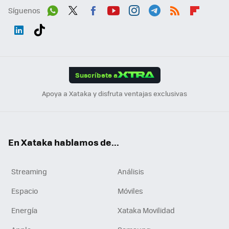
Síguenos
Wh
Twit
Fac
You
Inst
Tele
RSS
Flip
ats
ter
ebo
tub
agr
gra
boa
Link
Tikt
App
ok
e
am
m
rd
edI
ok
Suscríbete a
n
Apoya a Xataka y disfruta ventajas exclusivas
En Xataka hablamos de...
Streaming
Análisis
Espacio
Móviles
Energía
Xataka Movilidad