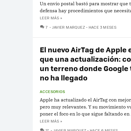
Un envío postal bastó para mostrar que
defensa hay procedimientos que necesita
LEER MÁS »
COMENTARIOS
7
JAVIER MARQUEZ
HACE 3 MESES
El nuevo AirTag de Apple
que una actualización: c
un terreno donde Google 
no ha llegado
ACCESORIOS
Apple ha actualizado el AirTag con mejo
pero muy relevantes. Y su movimiento v
poner el foco en lo que sigue faltando en
LEER MÁS »
COMENTARIOS
17
JAVIER MARQUEZ
HACE 6 MESES