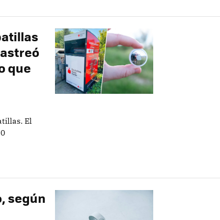
atillas
rastreó
vo que
illas. El
00
o, según