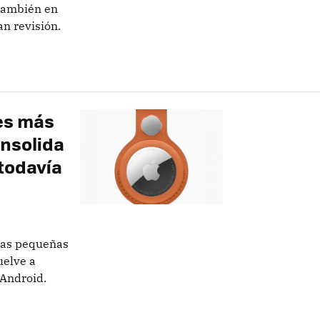
 también en
n revisión.
 es más
onsolida
todavía
ras pequeñas
uelve a
 Android.