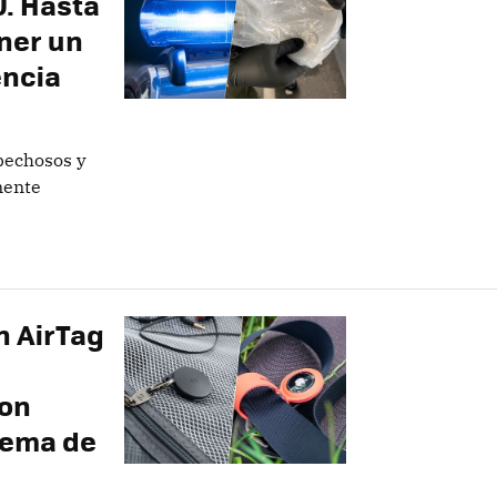
U. Hasta
ner un
encia
spechosos y
mente
n AirTag
son
tema de