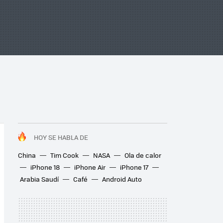
HOY SE HABLA DE
China
Tim Cook
NASA
Ola de calor
iPhone 18
iPhone Air
iPhone 17
Arabia Saudí
Café
Android Auto