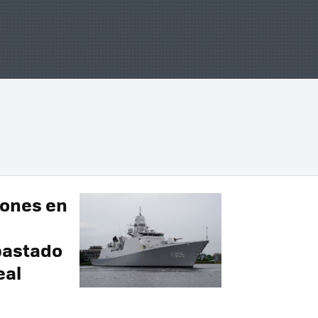
lones en
bastado
eal