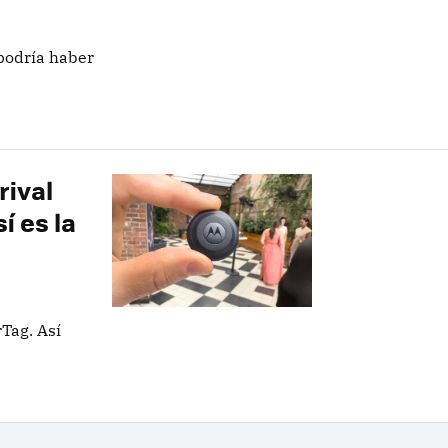
podría haber
rival
í es la
rTag. Así