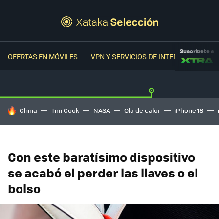
Suscríbete a
OFERTAS EN MÓVILES
VPN Y SERVICIOS DE INTERNET
OFER
HOY SE HABLA DE
China
Tim Cook
NASA
Ola de calor
iPhone 18
Con este baratísimo dispositivo
se acabó el perder las llaves o el
bolso