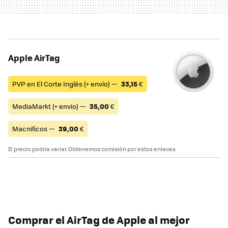
Apple AirTag
PVP en El Corte Inglés (+ envío) —
33,15
€
MediaMarkt (+ envío) —
35,00
€
Macnificos —
39,00
€
El precio podría variar. Obtenemos comisión por estos enlaces
Comprar el AirTag de Apple al mejor