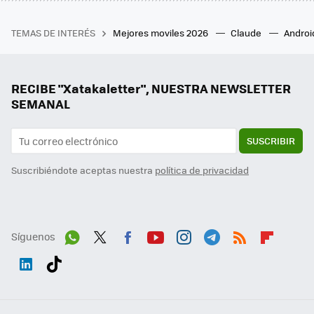
TEMAS DE INTERÉS
Mejores moviles 2026
Claude
Androi
RECIBE "Xatakaletter", NUESTRA NEWSLETTER
SEMANAL
SUSCRIBIR
Suscribiéndote aceptas nuestra
política de privacidad
Síguenos
Wh
Twit
Fac
You
Inst
Tele
RSS
Flip
ats
ter
ebo
tub
agr
gra
boa
Link
Tikt
App
ok
e
am
m
rd
edI
ok