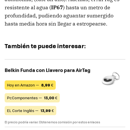
resistente al agua (
IP67
) hasta un metro de
profundidad, pudiendo aguantar sumergido
hasta media hora sin llegar a estropearse.
También te puede interesar:
Belkin Funda con Llavero para AirTag
Hoy en Amazon —
8,99
€
PcComponentes —
13,00
€
EL Corte Inglés —
13,99
€
El precio podría variar. Obtenemos comisión por estos enlaces