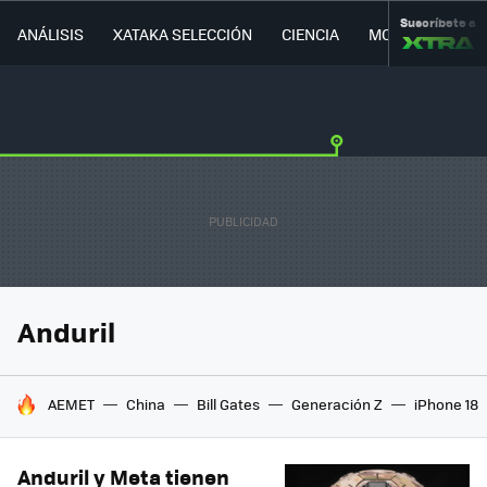
Suscríbete a
ANÁLISIS
XATAKA SELECCIÓN
CIENCIA
MOVILIDAD
Anduril
HOY SE HABLA DE
AEMET
China
Bill Gates
Generación Z
iPhone 18
Anduril y Meta tienen