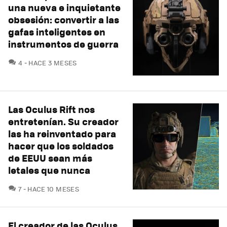
una nueva e inquietante
obsesión: convertir a las
gafas inteligentes en
instrumentos de guerra
COMENTARIOS
4
HACE 3 MESES
Las Oculus Rift nos
entretenían. Su creador
las ha reinventado para
hacer que los soldados
de EEUU sean más
letales que nunca
COMENTARIOS
7
HACE 10 MESES
El creador de las Oculus