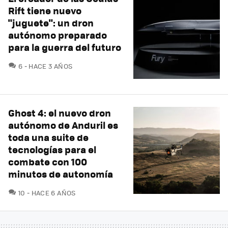
Rift tiene nuevo
"juguete": un dron
autónomo preparado
para la guerra del futuro
COMENTARIOS
6
HACE 3 AÑOS
Ghost 4: el nuevo dron
autónomo de Anduril es
toda una suite de
tecnologías para el
combate con 100
minutos de autonomía
COMENTARIOS
10
HACE 6 AÑOS