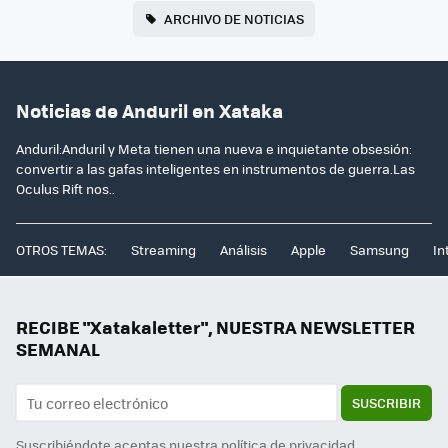
ARCHIVO DE NOTICIAS
Noticias de Anduril en Xataka
Anduril:Anduril y Meta tienen una nueva e inquietante obsesión:
convertir a las gafas inteligentes en instrumentos de guerra.Las
Oculus Rift nos..
OTROS TEMAS:
Streaming
Análisis
Apple
Samsung
In
RECIBE "Xatakaletter", NUESTRA NEWSLETTER
SEMANAL
SUSCRIBIR
Suscribiéndote aceptas nuestra
política de privacidad