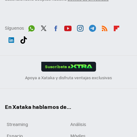
Síguenos
Wh
Twit
Fac
You
Inst
Tele
RSS
Flip
ats
ter
ebo
tub
agr
gra
boa
Link
Tikt
App
ok
e
am
m
rd
edI
ok
Suscríbete a
n
Apoya a Xataka y disfruta ventajas exclusivas
En Xataka hablamos de...
Streaming
Análisis
Espacio
Móviles